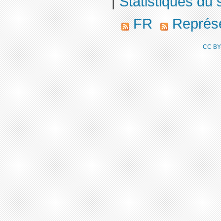
|
Statistiques du s
FR
Représen
CC BY