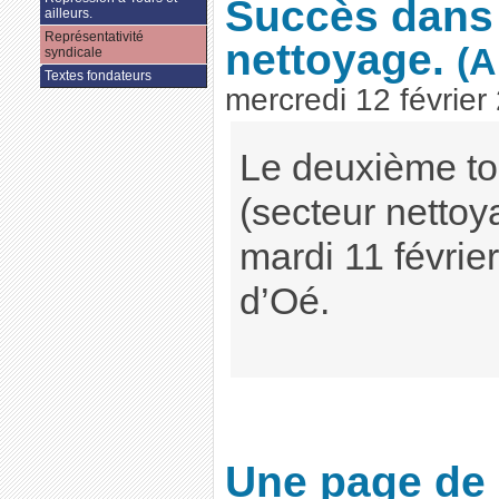
Succès dans 
ailleurs.
Représentativité
nettoyage.
(A
syndicale
Textes fondateurs
mercredi 12 février
Le deuxième t
(secteur nettoy
mardi 11 févri
d’Oé.
Une page de g