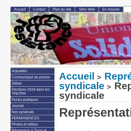
Accueil
Contact
Plan du site
Sites Web
En résumé
Actualités
Accueil
Repré
>
Communiqué de presse
syndicale
Rep
Débat
>
Elections 2016 dans les
syndicale
TPE/TPA
Fiches pratiques
Journal
Représentati
Nos syndicats
PERMANENCES
Photos et vidéos
Répression à Tours et