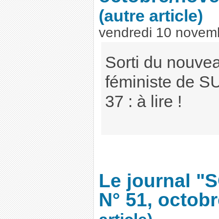
(autre article)
vendredi 10 novem
Sorti du nouve
féministe de S
37 : à lire !
Le journal "
N° 51, octob