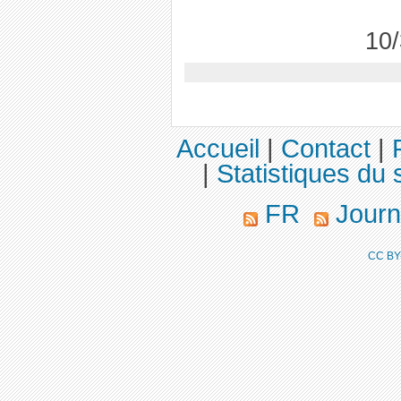
10/
Accueil
|
Contact
|
|
Statistiques du s
FR
Journ
CC BY