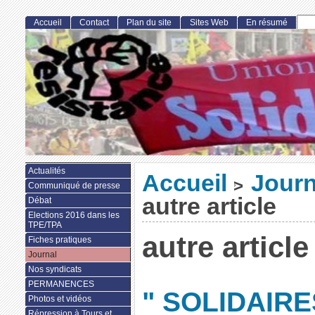
Accueil
Contact
Plan du site
Sites Web
En résumé
Actualités
Accueil
Journ
>
Communiqué de presse
autre article
Débat
Elections 2016 dans les
TPE/TPA
autre article
Fiches pratiques
Journal
Nos syndicats
PERMANENCES
" SOLIDAIRES
Photos et vidéos
Répression à Tours et