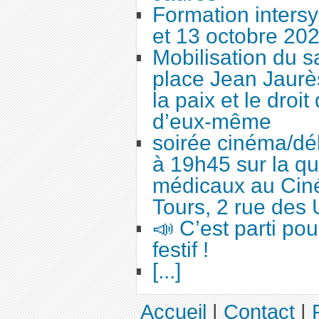
Formation intersy
et 13 octobre 20
Mobilisation du 
place Jean Jaurès
la paix et le droi
d’eux-même
soirée cinéma/dé
à 19h45 sur la qu
médicaux au Cin
Tours, 2 rue des 
📣 C’est parti po
festif !
[...]
Accueil
|
Contact
|