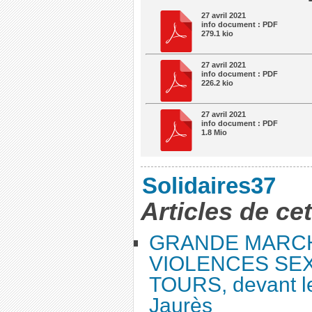
27 avril 2021
info document : PDF
279.1 kio
27 avril 2021
info document : PDF
226.2 kio
27 avril 2021
info document : PDF
1.8 Mio
Solidaires37
Articles de ce
GRANDE MARC
VIOLENCES SEX
TOURS, devant le
Jaurès