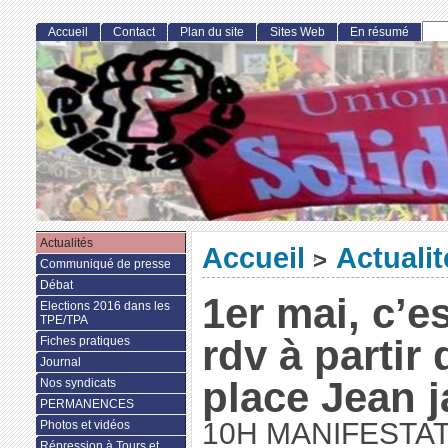
Accueil
Contact
Plan du site
Sites Web
En résumé
Actualités
Accueil
Actualit
>
Communiqué de presse
Débat
1er mai, c’es
Elections 2016 dans les
TPE/TPA
rdv à partir
Fiches pratiques
Journal
place Jean 
Nos syndicats
PERMANENCES
10H MANIFESTA
Photos et vidéos
Répression à Tours et