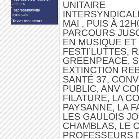
UNITAIRE
ailleurs.
Représentativité
INTERSYNDICAL
syndicale
MAI , PUIS À 12H
Textes fondateurs
PARCOURS JUSQ
EN MUSIQUE ET
FESTI’LUTTES, 
GREENPEACE, S
EXTINCTION REB
SANTÉ 37, CON
PUBLIC, ANV COP
FILATURE, LA 
PAYSANNE, LA F
LES GAULOIS JO
CHAMBLAS, LE 
PROFESSEURS D