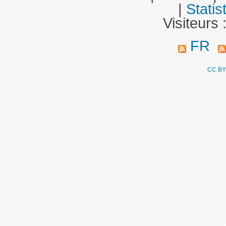
|
Statis
Visiteurs 
FR
CC BY