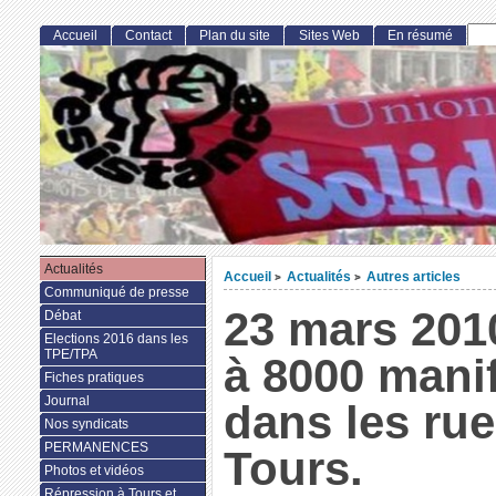
Accueil
Contact
Plan du site
Sites Web
En résumé
Actualités
Accueil
Actualités
Autres articles
>
>
Communiqué de presse
23 mars 201
Débat
Elections 2016 dans les
TPE/TPA
à 8000 mani
Fiches pratiques
Journal
dans les ru
Nos syndicats
PERMANENCES
Tours.
Photos et vidéos
Répression à Tours et