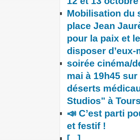
12 et 13 octobre
Mobilisation du
place Jean Jaurè
pour la paix et l
disposer d’eux
soirée cinéma/d
mai à 19h45 sur 
déserts médica
Studios" à Tours
📣 C’est parti p
et festif !
[...]