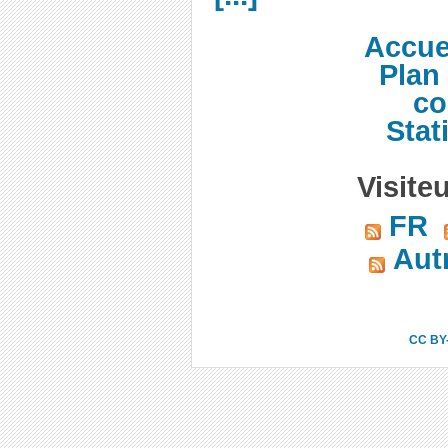
Accue
Plan 
co
Stat
Visite
FR
Autr
CC BY