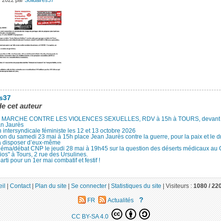
s 2022
par
Solidaires37
es37
de cet auteur
MARCHE CONTRE LES VIOLENCES SEXUELLES, RDV à 15h à TOURS, devant le
an Jaurès
 intersyndicale féministe les 12 et 13 octobre 2026
ion du samedi 23 mai à 15h place Jean Jaurès contre la guerre, pour la paix et le d
à disposer d’eux-même
néma/débat CNP le jeudi 28 mai à 19h45 sur la question des déserts médicaux au
ios" à Tours, 2 rue des Ursulines.
arti pour un 1er mai combatif et festif !
il
|
Contact
|
Plan du site
|
Se connecter
|
Statistiques du site
|
Visiteurs :
1080 /
22
?
FR
Actualités
CC BY-SA 4.0