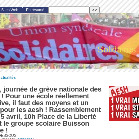
Sites Web
En résumé
Solidaires
ctualités
l, journée de grève nationale des
! Pour une école réellement
ive, il faut des moyens et un
t pour les aesh ! Rassemblement
5 avril, 10h Place de la Liberté
 le groupe scolaire Buisson
e !
-DESSOUS