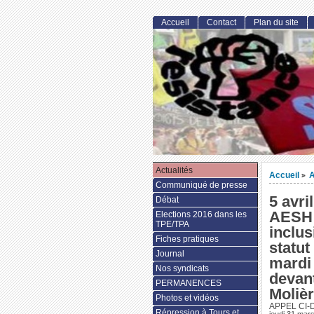
Accueil
Contact
Plan du site
Actualités
Accueil
A
>
Communiqué de presse
5 avri
Débat
AESH 
Elections 2016 dans les
TPE/TPA
inclus
Fiches pratiques
statu
Journal
mardi 
Nos syndicats
devant
PERMANENCES
Molièr
Photos et vidéos
APPEL CI
Répression à Tours et