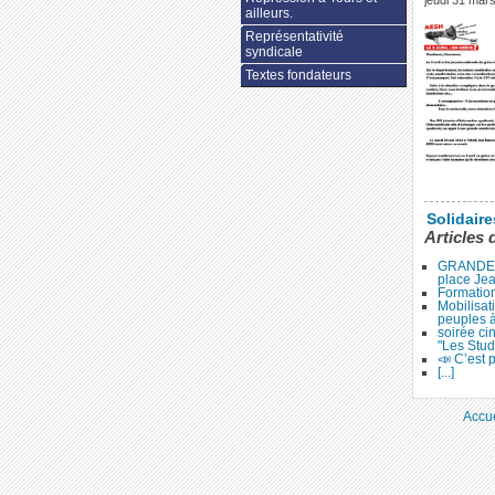
jeudi 31 mar
ailleurs.
Représentativité
syndicale
Textes fondateurs
Solidair
Articles 
GRANDE 
place Je
Formation
Mobilisat
peuples 
soirée ci
"Les Stud
📣 C’est p
[...]
Accue