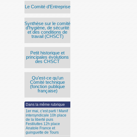
Le Comité d’Entreprise
Synthèse sur le comité
d’hygiène, de sécurité
et des conditions de
travail (CHSCT)
Petit historique et
principales évolutions
des CHSCT
Qu’est-ce qu’un
Comité technique
(fonction publique
française)
Dans la même rubrique
1er mai, c’est parti ! Manif
intersyndicale 10h place
de la liberté puis
Festiluttes 12h place
Anatole France et
guinguette de Tours