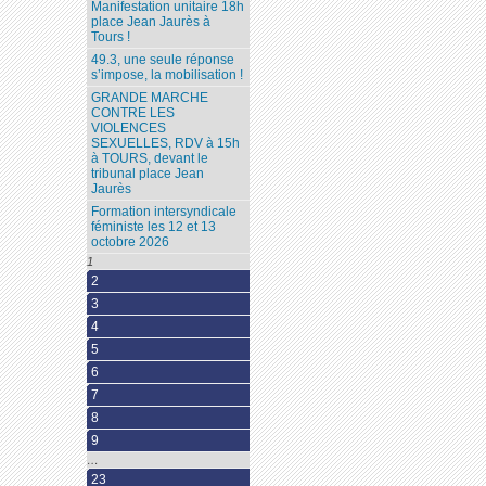
Manifestation unitaire 18h
place Jean Jaurès à
Tours !
49.3, une seule réponse
s’impose, la mobilisation !
GRANDE MARCHE
CONTRE LES
VIOLENCES
SEXUELLES, RDV à 15h
à TOURS, devant le
tribunal place Jean
Jaurès
Formation intersyndicale
féministe les 12 et 13
octobre 2026
1
2
3
4
5
6
7
8
9
…
23