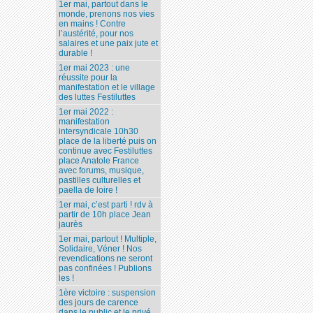
1er mai, partout dans le
monde, prenons nos vies
en mains ! Contre
l’austérité, pour nos
salaires et une paix jute et
durable !
1er mai 2023 : une
réussite pour la
manifestation et le village
des luttes Festiluttes
1er mai 2022 :
manifestation
intersyndicale 10h30
place de la liberté puis on
continue avec Festiluttes
place Anatole France
avec forums, musique,
pastilles culturelles et
paella de loire !
1er mai, c’est parti ! rdv à
partir de 10h place Jean
jaurès
1er mai, partout ! Multiple,
Solidaire, Véner ! Nos
revendications ne seront
pas confinées ! Publions
les !
1ère victoire : suspension
des jours de carence
dans le public et le privé