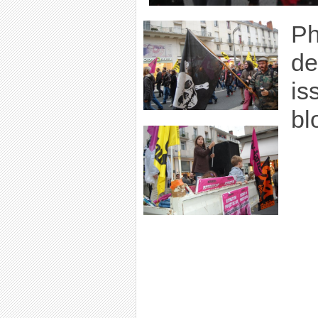
Ph
de
is
bl