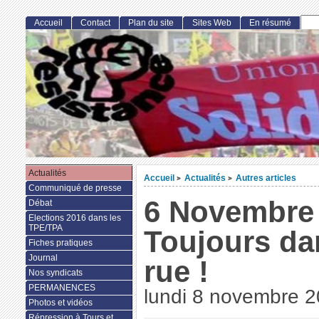
Accueil
Contact
Plan du site
Sites Web
En résumé
Actualités
Accueil
Actualités
Autres articles
>
>
Communiqué de presse
6 Novembre 
Débat
Elections 2016 dans les
TPE/TPA
Toujours da
Fiches pratiques
Journal
rue !
Nos syndicats
PERMANENCES
lundi 8 novembre 
Photos et vidéos
Répression à Tours et