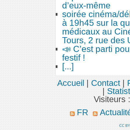
d’eux-même
soirée cinéma/dé
à 19h45 sur la qu
médicaux au Cin
Tours, 2 rue des 
📣 C’est parti po
festif !
[...]
Accueil
|
Contact
|
|
Statis
Visiteurs 
FR
Actuali
CC BY