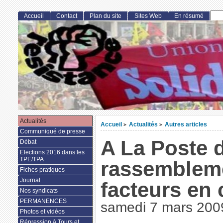
Accueil
Contact
Plan du site
Sites Web
En résumé
Actualités
Accueil
Actualités
Autres articles
>
>
Communiqué de presse
A La Poste 
Débat
Elections 2016 dans les
TPE/TPA
rassembleme
Fiches pratiques
Journal
facteurs en 
Nos syndicats
PERMANENCES
samedi 7 mars 200
Photos et vidéos
Répression à Tours et