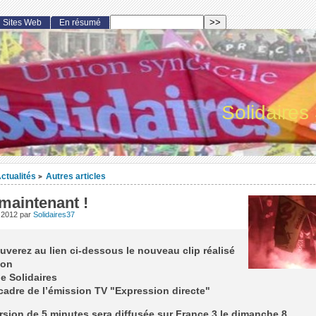
Sites Web
En résumé
Solidaires
ctualités
Autres articles
>
maintenant !
t 2012
par
Solidaires37
uverez au lien ci-dessous le nouveau clip réalisé
ion
e Solidaires
cadre de l’émission TV "Expression directe"
rsion de 5 minutes sera diffusée sur France 3 le dimanche 8