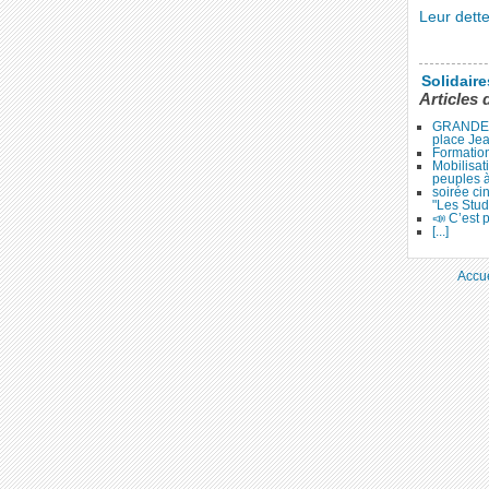
Leur dette
Solidair
Articles 
GRANDE 
place Je
Formation
Mobilisat
peuples 
soirée ci
"Les Stud
📣 C’est p
[...]
Accue