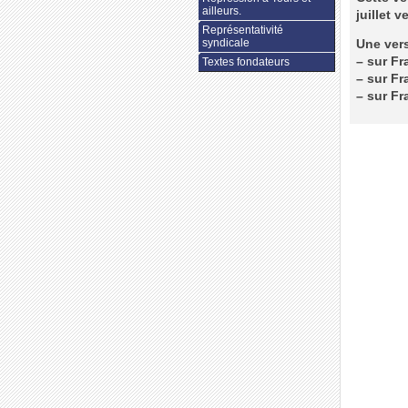
ailleurs.
juillet v
Représentativité
syndicale
Une vers
–
sur Fra
Textes fondateurs
–
sur Fra
–
sur Fra