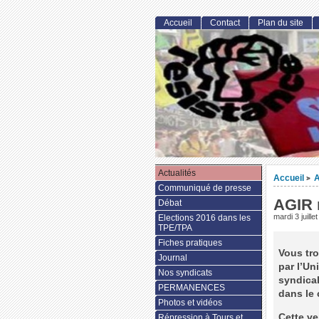
Accueil
Contact
Plan du site
Actualités
Accueil
A
>
Communiqué de presse
AGIR 
Débat
mardi 3 juille
Elections 2016 dans les
TPE/TPA
Fiches pratiques
Vous tro
Journal
par l’Un
Nos syndicats
syndical
PERMANENCES
dans le 
Photos et vidéos
Cette ve
Répression à Tours et