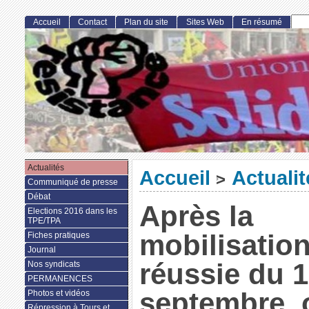
Accueil
Contact
Plan du site
Sites Web
En résumé
Actualités
Accueil
Actualit
>
Communiqué de presse
Débat
Après la
Elections 2016 dans les
TPE/TPA
mobilisatio
Fiches pratiques
Journal
réussie du 
Nos syndicats
PERMANENCES
septembre, 
Photos et vidéos
Répression à Tours et