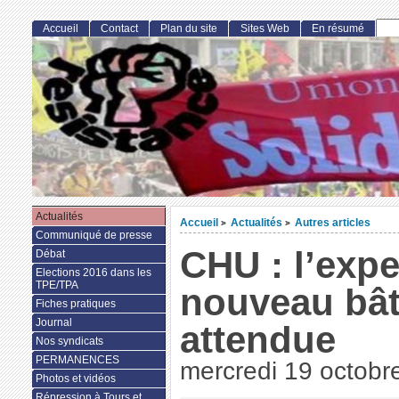
Accueil
Contact
Plan du site
Sites Web
En résumé
Actualités
Accueil
Actualités
Autres articles
>
>
Communiqué de presse
CHU : l’expe
Débat
Elections 2016 dans les
TPE/TPA
nouveau bâ
Fiches pratiques
Journal
attendue
Nos syndicats
PERMANENCES
mercredi 19 octobr
Photos et vidéos
Répression à Tours et