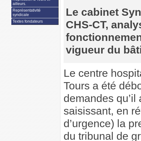
ailleurs.
Le cabinet Syn
Représentativité
syndicale
CHS-CT, analy
Textes fondateurs
fonctionnement 
vigueur du bât
Le centre hospita
Tours a été débo
demandes qu’il 
saisissant, en r
d’urgence) la pr
du tribunal de g