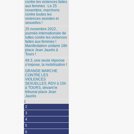
contre les violences faites
aux femmes : Le 25
novembre, marchons
contre toutes les
violences sexistes et
sexuelles !
25 novembre 2022,
journée internationale de
luttes contre les violences
faites aux femmes !
Manifestation unitaire 18h
place Jean Jaurès à
Tours !
49.3, une seule réponse
s’impose, la mobilisation !
GRANDE MARCHE
CONTRE LES
VIOLENCES
SEXUELLES, RDV à 15h
à TOURS, devant le
tribunal place Jean
Jaurès
1
2
3
4
5
6