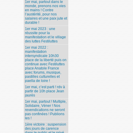
1er mai, partout dans le
monde, prenons nos vies
en mains ! Contre
l’austérité, pour nos
salaires et une paix jute et
durable !
1er mai 2023 : une
réussite pour la
manifestation et le village
des luttes Festiluttes
1er mai 2022 :
manifestation
intersyndicale 10h30
place de la liberté puis on
continue avec Festiluttes
place Anatole France
avec forums, musique,
pastilles culturelles et
paella de loire !
1er mai, c’est parti ! rdv à
partir de 10h place Jean
jaurès
1er mai, partout ! Multiple,
Solidaire, Véner ! Nos
revendications ne seront
pas confinées ! Publions
les !
1ère victoire : suspension
des jours de carence
dans le public et le privé