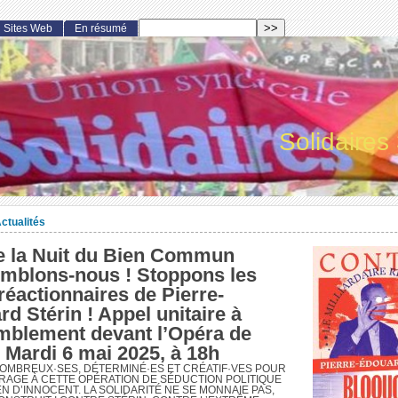
Sites Web
En résumé
Solidaires
ctualités
e la Nuit du Bien Commun
mblons-nous ! Stoppons les
réactionnaires de Pierre-
d Stérin ! Appel unitaire à
mblement devant l’Opéra de
 Mardi 6 mai 2025, à 18h
OMBREUX·SES, DÉTERMINÉ·ES ET CRÉATIF·VES POUR
RAGE À CETTE OPÉRATION DE SÉDUCTION POLITIQUE
IEN D’INNOCENT. LA SOLIDARITÉ NE SE MONNAIE PAS,