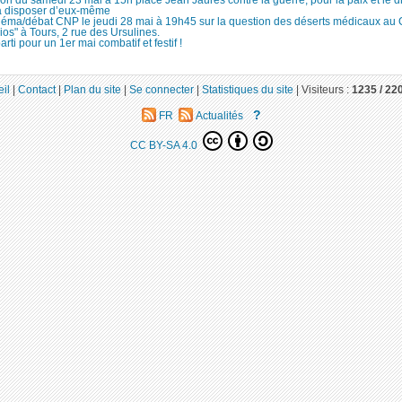
à disposer d’eux-même
néma/débat CNP le jeudi 28 mai à 19h45 sur la question des déserts médicaux au
ios" à Tours, 2 rue des Ursulines.
arti pour un 1er mai combatif et festif !
il
|
Contact
|
Plan du site
|
Se connecter
|
Statistiques du site
|
Visiteurs :
1235 /
22
?
FR
Actualités
CC BY-SA 4.0