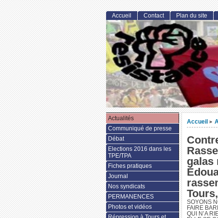
Accueil
Contact
Plan du site
Actualités
Accueil
A
>
Communiqué de presse
Contr
Débat
Rasse
Elections 2016 dans les
TPE/TPA
galas 
Fiches pratiques
Édouar
Journal
rasse
Nos syndicats
Tours,
PERMANENCES
SOYONS N
Photos et vidéos
FAIRE BAR
QUI N’A R
Répression à Tours et