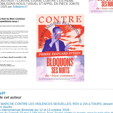
ONSTRUIT ! CONTRE STÉRIN, CONTRE L’EXTRÊME
OBILISONS-NOUS ! VISUEL ET APPEL EN PIÈCE JOINTE
l 2025
par
Solidaires37
es37
de cet auteur
MARCHE CONTRE LES VIOLENCES SEXUELLES, RDV à 15h à TOURS, devant le
an Jaurès
 intersyndicale féministe les 12 et 13 octobre 2026
ion du samedi 23 mai à 15h place Jean Jaurès contre la guerre, pour la paix et le d