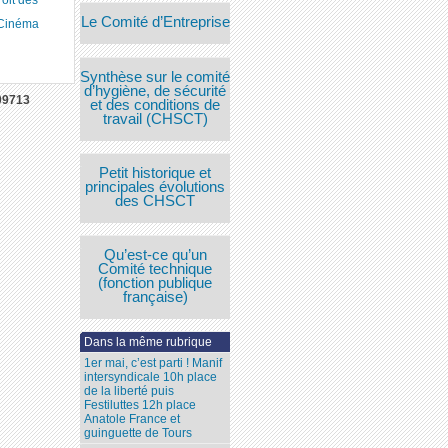
Le Comité d’Entreprise
 Cinéma
Synthèse sur le comité
d’hygiène, de sécurité
09713
et des conditions de
travail (CHSCT)
Petit historique et
principales évolutions
des CHSCT
Qu’est-ce qu’un
Comité technique
(fonction publique
française)
Dans la même rubrique
1er mai, c’est parti ! Manif
intersyndicale 10h place
de la liberté puis
Festiluttes 12h place
Anatole France et
guinguette de Tours