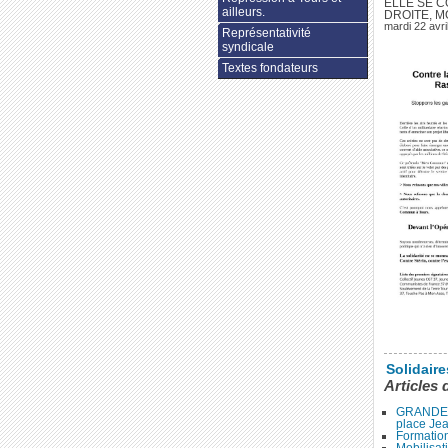
ELLE SE C
ailleurs.
DROITE, M
mardi 22 avri
Représentativité
syndicale
Textes fondateurs
Solidair
Articles 
GRANDE 
place Je
Formation
Mobilisat