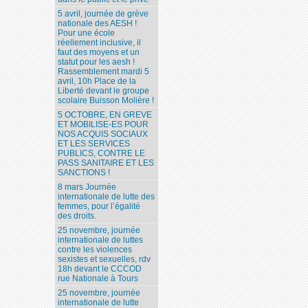
5 avril, journée de grève
nationale des AESH !
Pour une école
réellement inclusive, il
faut des moyens et un
statut pour les aesh !
Rassemblement mardi 5
avril, 10h Place de la
Liberté devant le groupe
scolaire Buisson Molière !
5 OCTOBRE, EN GREVE
ET MOBILISE-ES POUR
NOS ACQUIS SOCIAUX
ET LES SERVICES
PUBLICS, CONTRE LE
PASS SANITAIRE ET LES
SANCTIONS !
8 mars Journée
internationale de lutte des
femmes, pour l’égalité
des droits.
25 novembre, journée
internationale de luttes
contre les violences
sexistes et sexuelles, rdv
18h devant le CCCOD
rue Nationale à Tours
25 novembre, journée
internationale de lutte