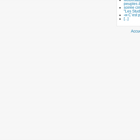
peuples 
soirée ci
"Les Stud
📣 C’est p
[...]
Accue