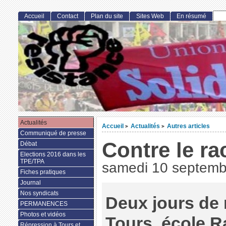
Accueil
Contact
Plan du site
Sites Web
En résumé
Actualités
Accueil
Actualités
Autres articles
>
>
Communiqué de presse
Contre le r
Débat
Elections 2016 dans les
TPE/TPA
samedi 10 septemb
Fiches pratiques
Journal
Nos syndicats
Deux jours de 
PERMANENCES
Photos et vidéos
Tours, école Ra
Répression à Tours et