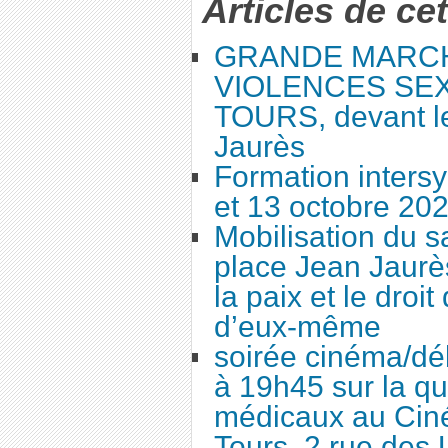
Articles de ce
GRANDE MARC
VIOLENCES SEX
TOURS, devant le
Jaurès
Formation intersy
et 13 octobre 20
Mobilisation du 
place Jean Jaurès
la paix et le droi
d’eux-même
soirée cinéma/dé
à 19h45 sur la qu
médicaux au Cin
Tours, 2 rue des 