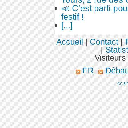
📣 C’est parti po
festif !
[...]
Accueil
|
Contact
|
|
Statis
Visiteurs
FR
Déba
CC BY