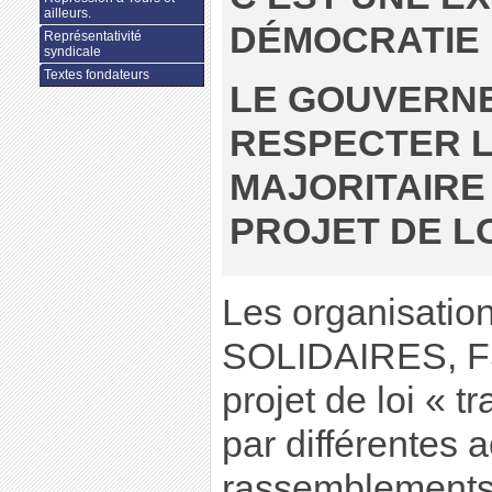
ailleurs.
DÉMOCRATIE 
Représentativité
syndicale
Textes fondateurs
LE GOUVERN
RESPECTER 
MAJORITAIRE
PROJET DE LOI
Les organisatio
SOLIDAIRES, FS
projet de loi « t
par différentes a
rassemblements