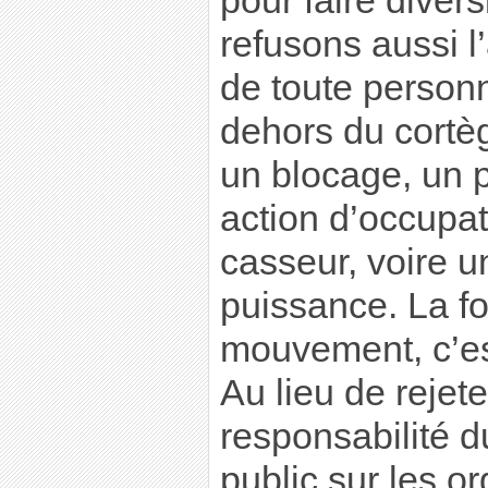
pour faire diver
refusons aussi l
de toute personn
dehors du cortè
un blocage, un 
action d’occupat
casseur, voire un
puissance. La fo
mouvement, c’est
Au lieu de rejet
responsabilité d
public sur les o