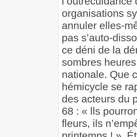
l’outrecuidance
organisations sy
annuler elles-mê
pas s’auto-disso
ce déni de la dé
sombres heures 
nationale. Que 
hémicycle se rap
des acteurs du 
68 : « lls pourro
fleurs, ils n’em
printemps ! ». Ét