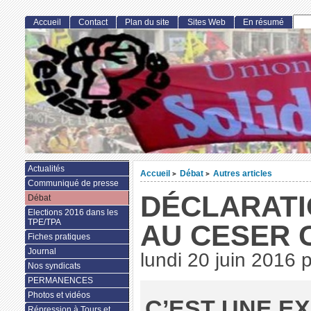
Accueil
Contact
Plan du site
Sites Web
En résumé
Actualités
Accueil
Débat
Autres articles
>
>
Communiqué de presse
DÉCLARAT
Débat
Elections 2016 dans les
TPE/TPA
AU CESER 
Fiches pratiques
Journal
lundi 20 juin 2016
Nos syndicats
PERMANENCES
Photos et vidéos
C’EST UNE E
Répression à Tours et