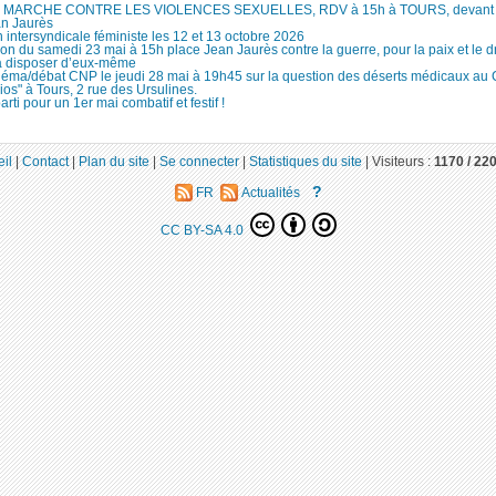
MARCHE CONTRE LES VIOLENCES SEXUELLES, RDV à 15h à TOURS, devant le
an Jaurès
 intersyndicale féministe les 12 et 13 octobre 2026
ion du samedi 23 mai à 15h place Jean Jaurès contre la guerre, pour la paix et le d
à disposer d’eux-même
néma/débat CNP le jeudi 28 mai à 19h45 sur la question des déserts médicaux au
ios" à Tours, 2 rue des Ursulines.
arti pour un 1er mai combatif et festif !
il
|
Contact
|
Plan du site
|
Se connecter
|
Statistiques du site
|
Visiteurs :
1170 /
22
?
FR
Actualités
CC BY-SA 4.0