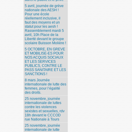
5 avril, journée de grève
nationale des AESH !
Pour une école
réellement inclusive, il
faut des moyens et un
statut pour les aesh !
Rassemblement mardi 5
avril, 10h Place de la
Liberté devant le groupe
scolaire Buisson Molière !
5 OCTOBRE, EN GREVE
ET MOBILISE-ES POUR
NOS ACQUIS SOCIAUX
ET LES SERVICES
PUBLICS, CONTRE LE
PASS SANITAIRE ET LES
SANCTIONS !
8 mars Journée
internationale de lutte des
femmes, pour l’égalité
des droits.
25 novembre, journée
internationale de luttes
contre les violences
sexistes et sexuelles, rdv
18h devant le CCCOD
rue Nationale à Tours
25 novembre, journée
internationale de lutte