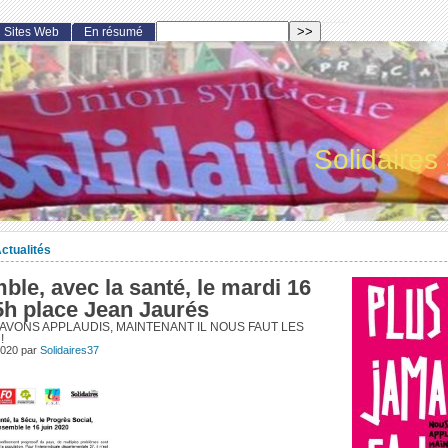
Sites Web
En résumé
Solidaires
ctualités
le, avec la santé, le mardi 16
5h place Jean Jaurés
AVONS APPLAUDIS, MAINTENANT IL NOUS FAUT LES
!
2020
par
Solidaires37