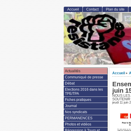
Accueil
Contact
Plan du site
Actualités
Accueil
A
>
Communiqué de presse
Ensemb
Débat
juin 1
Elections 2016 dans les
TPE/TPA
NOUS LES 
SOUTENIR 
Fiches pratiques
jeudi 11 juin 
Journal
Nos syndicats
PERMANENCES
Photos et vidéos
Répression à Tours et