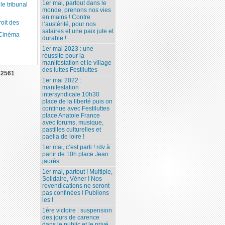
1er mai, partout dans le
 tribunal
monde, prenons nos vies
en mains ! Contre
roit des
l’austérité, pour nos
salaires et une paix jute et
 Cinéma
durable !
1er mai 2023 : une
réussite pour la
manifestation et le village
des luttes Festiluttes
02561
1er mai 2022 :
manifestation
intersyndicale 10h30
place de la liberté puis on
continue avec Festiluttes
place Anatole France
avec forums, musique,
pastilles culturelles et
paella de loire !
1er mai, c’est parti ! rdv à
partir de 10h place Jean
jaurès
1er mai, partout ! Multiple,
Solidaire, Véner ! Nos
revendications ne seront
pas confinées ! Publions
les !
1ère victoire : suspension
des jours de carence
dans le public et le privé