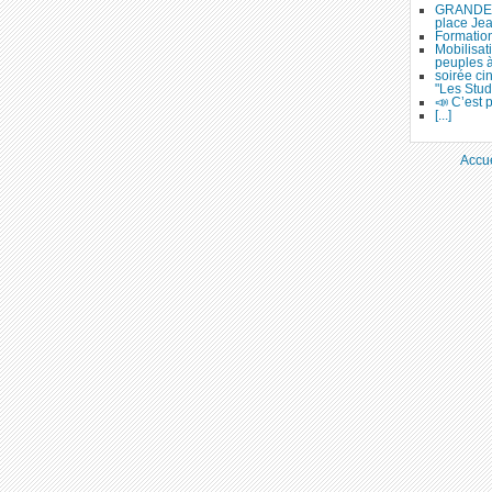
GRANDE 
place Je
Formation
Mobilisat
peuples 
soirée ci
"Les Stud
📣 C’est p
[...]
Accue