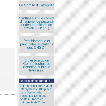
Le Comité d’Entreprise
Synthèse sur le comité
d’hygiène, de sécurité
et des conditions de
travail (CHSCT)
Petit historique et
principales évolutions
des CHSCT
Qu’est-ce qu’un
Comité technique
(fonction publique
française)
Dans la même rubrique
1er mai, c’est parti ! Manif
intersyndicale 10h place
de la liberté puis
Festiluttes 12h place
Anatole France et
guinguette de Tours