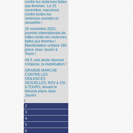
contre les violences faites
aux femmes : Le 25
novembre, marchons
contre toutes les
violences sexistes et
sexuelles !
25 novembre 2022,
journée internationale de
luttes contre les violences
faites aux femmes !
Manifestation unitaire 18h
place Jean Jaurès à
Tours !
49.3, une seule réponse
s’impose, la mobilisation !
GRANDE MARCHE
CONTRE LES
VIOLENCES
SEXUELLES, RDV à 15h
à TOURS, devant le
tribunal place Jean
Jaurès
1
2
3
4
5
6