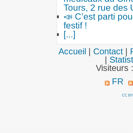
Tours, 2 rue des 
📣 C’est parti po
festif !
[...]
Accueil
|
Contact
|
|
Statis
Visiteurs 
FR
CC BY