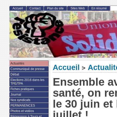
Accueil
Contact
Plan du site
Sites Web
En résumé
Actualités
Accueil
Actualit
>
Communiqué de presse
Débat
Ensemble av
Elections 2016 dans les
TPE/TPA
santé, on re
Fiches pratiques
Journal
le 30 juin et
Nos syndicats
PERMANENCES
juillet !
Photos et vidéos
Répression à Tours et