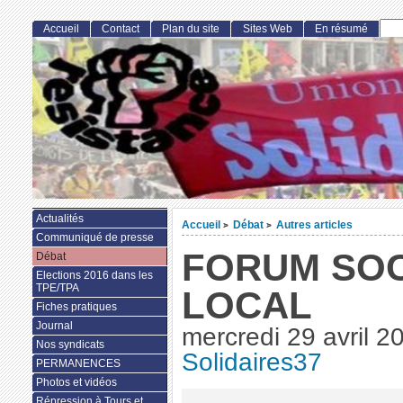
Accueil
Contact
Plan du site
Sites Web
En résumé
Actualités
Accueil
Débat
Autres articles
>
>
Communiqué de presse
FORUM SOC
Débat
Elections 2016 dans les
TPE/TPA
LOCAL
Fiches pratiques
Journal
mercredi 29 avril 2
Nos syndicats
Solidaires37
PERMANENCES
Photos et vidéos
Répression à Tours et