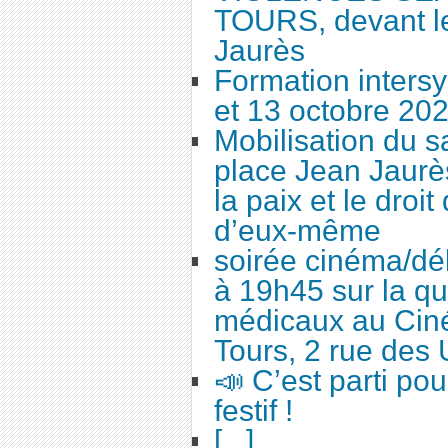
TOURS, devant le
Jaurès
Formation intersy
et 13 octobre 20
Mobilisation du 
place Jean Jaurès
la paix et le droi
d’eux-même
soirée cinéma/dé
à 19h45 sur la qu
médicaux au Cin
Tours, 2 rue des 
📣 C’est parti po
festif !
[...]