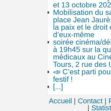
et 13 octobre 20
Mobilisation du 
place Jean Jaurès
la paix et le droi
d’eux-même
soirée cinéma/dé
à 19h45 sur la qu
médicaux au Cin
Tours, 2 rue des 
📣 C’est parti po
festif !
[...]
Accueil
|
Contact
|
|
Statis