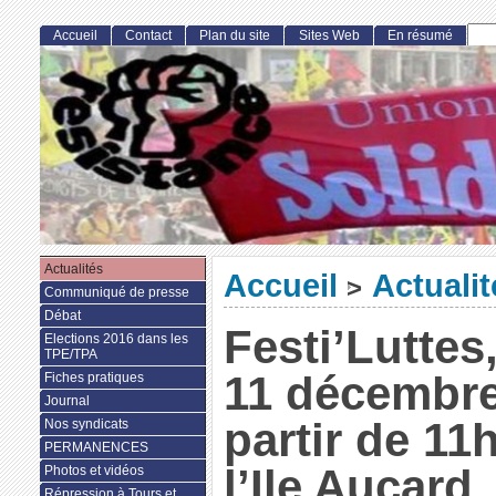
Accueil
Contact
Plan du site
Sites Web
En résumé
Actualités
Accueil
Actualit
>
Communiqué de presse
Débat
Festi’Luttes,
Elections 2016 dans les
TPE/TPA
11 décembre
Fiches pratiques
Journal
partir de 11h
Nos syndicats
PERMANENCES
l’Ile Aucard
Photos et vidéos
Répression à Tours et