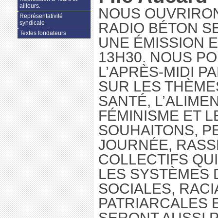
ailleurs.
NOUS OUVRIRON
Représentativité
syndicale
RADIO BÉTON S
Textes fondateurs
UNE ÉMISSION E
13H30. NOUS P
L’APRÈS-MIDI P
SUR LES THÈMES
SANTÉ, L’ALIMEN
FÉMINISME ET L
SOUHAITONS, P
JOURNÉE, RASS
COLLECTIFS QU
LES SYSTÈMES 
SOCIALES, RACI
PATRIARCALES E
SERONT AUSSI 