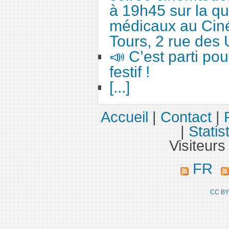
à 19h45 sur la qu
médicaux au Cin
Tours, 2 rue des 
📣 C’est parti po
festif !
[...]
Accueil
|
Contact
|
|
Statis
Visiteurs
FR
CC BY