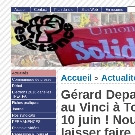
Accueil
Contact
Plan du site
Sites Web
En résumé
Actualités
Accueil
Actualit
>
Communiqué de presse
Débat
Gérard Depa
Elections 2016 dans les
TPE/TPA
au Vinci à T
Fiches pratiques
Journal
10 juin ! N
Nos syndicats
PERMANENCES
laisser fair
Photos et vidéos
Répression à Tours et