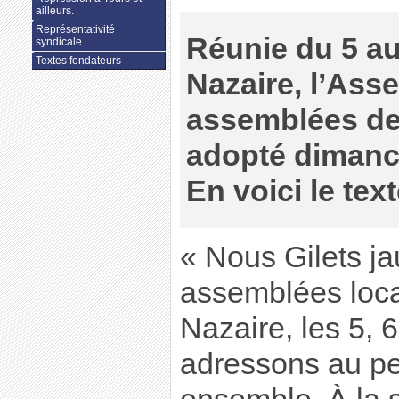
ailleurs.
Représentativité
Réunie du 5 au 
syndicale
Textes fondateurs
Nazaire, l’Ass
assemblées des
adopté dimanch
En voici le text
« Nous Gilets ja
assemblées local
Nazaire, les 5, 6
adressons au p