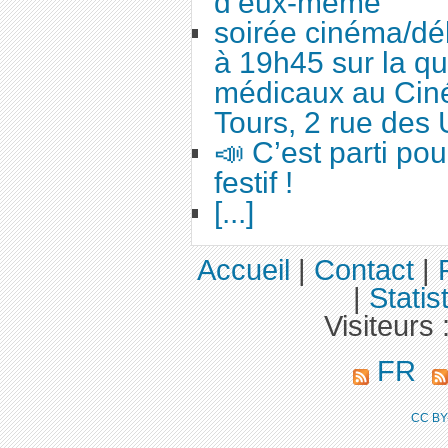
d’eux-même
soirée cinéma/dé
à 19h45 sur la qu
médicaux au Cin
Tours, 2 rue des 
📣 C’est parti po
festif !
[...]
Accueil
|
Contact
|
|
Statis
Visiteurs 
FR
CC BY