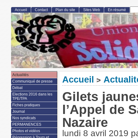
Accueil
Contact
Plan du site
Sites Web
En résumé
Actualités
Accueil
Actualit
>
Communiqué de presse
Débat
Gilets jaune
Elections 2016 dans les
TPE/TPA
l’Appel de S
Fiches pratiques
Journal
Nazaire
Nos syndicats
PERMANENCES
lundi 8 avril 2019
p
Photos et vidéos
Répression à Tours et