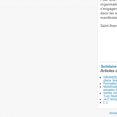
organisat
s’engagent
dans les e
manifesta
Saint Aver
Solidair
Articles 
GRANDE 
place Je
Formation
Mobilisat
peuples 
soirée ci
"Les Stud
📣 C’est p
[...]
Accue