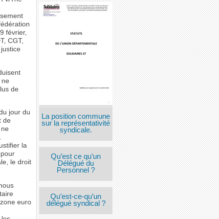
issement
fédération
 février,
DT, CGT,
justice
duisent
 ne
lus de
 du jour du
La position commune
t de
sur la représentativité
 ne
syndicale.
.
tifier la
 pour
Qu’est ce qu’un
e, le droit
Délégué du
Personnel ?
 nous
taire
Qu’est-ce-qu’un
 zone euro
délégué syndical ?
 les