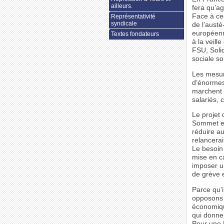
ailleurs.
fera qu’ag
Face à ce
Représentativité
syndicale
de l’aust
européenn
Textes fondateurs
à la veil
FSU, Solid
sociale so
Les mesure
d’énormes
marchent p
salariés, 
Le projet 
Sommet eur
réduire au
relancerai
Le besoin
mise en ca
imposer un
de grève e
Parce qu’i
opposons 
économiqu
qui donne 
Pour une E