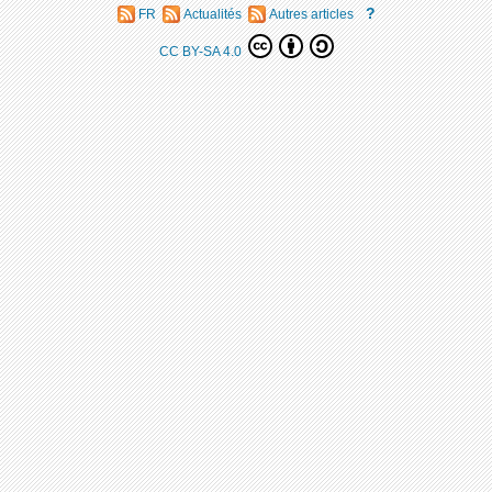
?
FR
Actualités
Autres articles
CC BY-SA 4.0