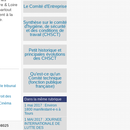
e & Loire
Le Comité d’Entreprise
partout
ent à la
e.
Synthèse sur le comité
d’hygiène, de sécurité
et des conditions de
travail (CHSCT)
Petit historique et
principales évolutions
des CHSCT
Qu’est-ce qu’un
Comité technique
(fonction publique
française)
 tribunal
roit des
Dans la même rubrique
 Cinéma
1 mai 2017 : Environ
1800 manifestant-e-s à
Tours
1 MAI 2017 : JOURNEE
INTERNATIONALE DE
08025
LUTTE DES