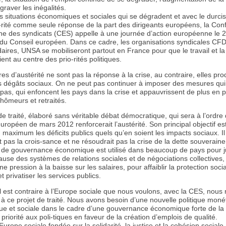
graver les inégalités.
s situations économiques et sociales qui se dégradent et avec le durc
é-rité comme seule réponse de la part des dirigeants européens, la Con
e des syndicats (CES) appelle à une journée d’action européenne le 29
le du Conseil européen. Dans ce cadre, les organisations syndicales CF
aires, UNSA se mobiliseront partout en France pour que le travail et la 
ient au centre des prio-rités politiques.
s d’austérité ne sont pas la réponse à la crise, au contraire, elles pro
 dégâts sociaux. On ne peut pas continuer à imposer des mesures qui
as, qui enfoncent les pays dans la crise et appauvrissent de plus en p
chômeurs et retraités.
de traité, élaboré sans véritable débat démocratique, qui sera à l’ordre
opéen de mars 2012 renforcerait l’austérité. Son principal objectif es
 maximum les déficits publics quels qu’en soient les impacts sociaux. Il
t pas la crois-sance et ne résoudrait pas la crise de la dette souveraine
 de gouvernance économique est utilisé dans beaucoup de pays pour jus
use des systèmes de relations sociales et de négociations collectives,
e pression à la baisse sur les salaires, pour affaiblir la protection social
t privatiser les services publics.
l est contraire à l’Europe sociale que nous voulons, avec la CES, nous
à ce projet de traité. Nous avons besoin d’une nouvelle politique moné
e et sociale dans le cadre d’une gouvernance économique forte de la
priorité aux poli-tiques en faveur de la création d’emplois de qualité.
urope sociale fondée sur la solidarité, la justice et la cohésion sociale,