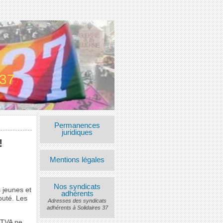
 37
Permanences
juridiques
!
Mentions légales
Nos syndicats
 jeunes et
adhérents
puté. Les
Adresses des syndicats
adhérents à Solidaires 37
a TVA ne