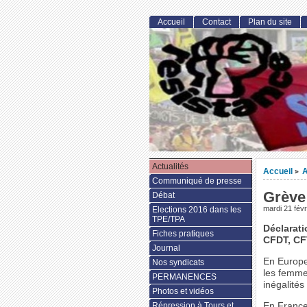
Accueil
Contact
Plan du site
Actualités
Accueil
A
>
Communiqué de presse
Grève 
Débat
mardi 21 févr
Elections 2016 dans les
TPE/TPA
Déclarati
Fiches pratiques
CFDT, CF
Journal
En Europe
Nos syndicats
les femme
PERMANENCES
inégalités
Photos et vidéos
En France,
Répression à Tours et