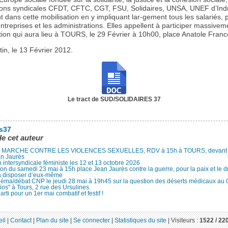
ions syndicales CFDT, CFTC, CGT, FSU, Solidaires, UNSA, UNEF d’Indr
 dans cette mobilisation en y impliquant lar-gement tous les salariés, 
ntreprises et les administrations. Elles appellent à participer massivem
tion qui aura lieu à TOURS, le 29 Février à 10h00, place Anatole Franc
tin, le 13 Février 2012.
Le tract de SUD/SOLIDAIRES 37
es37
de cet auteur
MARCHE CONTRE LES VIOLENCES SEXUELLES, RDV à 15h à TOURS, devant le
an Jaurès
 intersyndicale féministe les 12 et 13 octobre 2026
ion du samedi 23 mai à 15h place Jean Jaurès contre la guerre, pour la paix et le d
à disposer d’eux-même
néma/débat CNP le jeudi 28 mai à 19h45 sur la question des déserts médicaux au
ios" à Tours, 2 rue des Ursulines.
arti pour un 1er mai combatif et festif !
il
|
Contact
|
Plan du site
|
Se connecter
|
Statistiques du site
|
Visiteurs :
1522 /
22