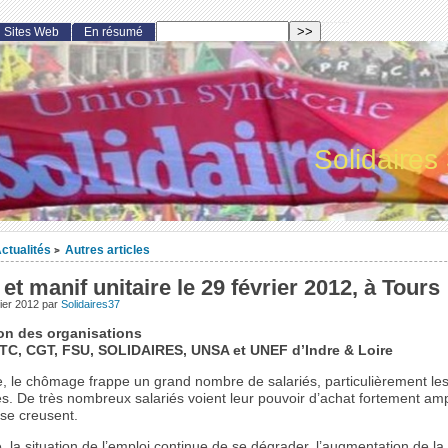
Sites Web
En résumé
Solidaires
ctualités
Autres articles
>
et manif unitaire le 29 février 2012, à Tours 
ier 2012
par
Solidaires37
on des organisations
TC, CGT, FSU, SOLIDAIRES, UNSA et UNEF d’Indre & Loire
, le chômage frappe un grand nombre de salariés, particulièrement les
s. De très nombreux salariés voient leur pouvoir d’achat fortement am
 se creusent.
 la situation de l’emploi continue de se dégrader, l’augmentation de l