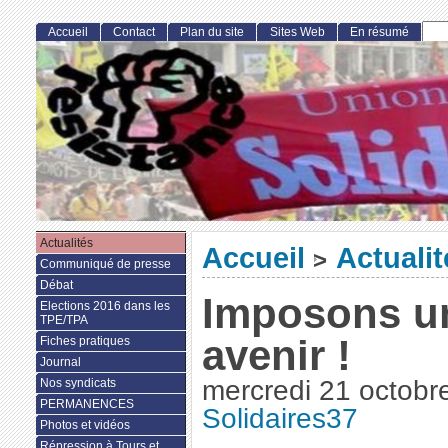
Accueil
Contact
Plan du site
Sites Web
En résumé
Actualités
Accueil
Actualit
>
Communiqué de presse
Débat
Imposons un
Elections 2016 dans les
TPE/TPA
avenir !
Fiches pratiques
Journal
mercredi 21 octobr
Nos syndicats
PERMANENCES
Solidaires37
Photos et vidéos
Répression à Tours et