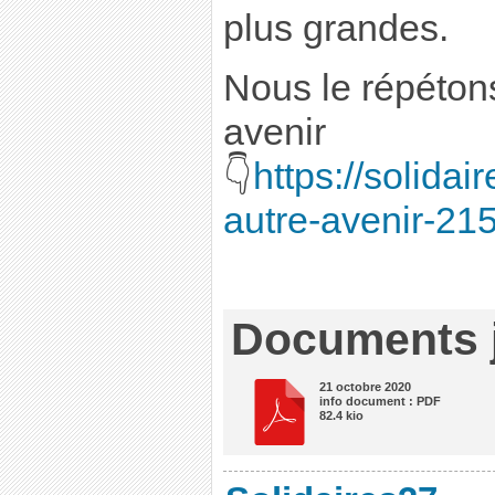
plus grandes.
Nous le répéton
avenir
👇
https://solida
autre-avenir-21
Documents j
21 octobre 2020
info document : PDF
82.4 kio