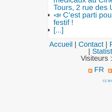
Tours, 2 rue des 
📣 C’est parti po
festif !
[...]
Accueil
|
Contact
|
|
Statis
Visiteurs 
FR
CC BY