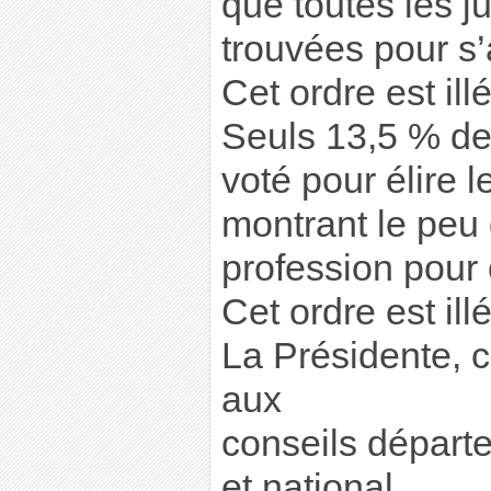
que toutes les ju
trouvées pour s’
Cet ordre est ill
Seuls 13,5 % des
voté pour élire l
montrant le peu d
profession pour 
Cet ordre est ill
La Présidente,
aux
conseils départ
et national,