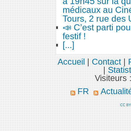
à 19h45 sur la qu
médicaux au Cin
Tours, 2 rue des 
📣 C’est parti po
festif !
[...]
Accueil
|
Contact
|
|
Statis
Visiteurs 
FR
Actuali
CC BY