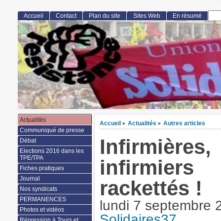
Accueil
Contact
Plan du site
Sites Web
En résumé
Actualités
Accueil
Actualités
Autres articles
>
>
Communiqué de presse
Infirmières,
Débat
Elections 2016 dans les
TPE/TPA
infirmiers
Fiches pratiques
Journal
rackettés !
Nos syndicats
PERMANENCES
lundi 7 septembre 
Photos et vidéos
Solidaires37
Répression à Tours et