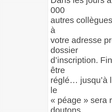
Dans les jours 
000
autres collègues
à
votre adresse pr
dossier
d’inscription. Fi
être
réglé… jusqu’à 
le
« péage » sera r
doutons