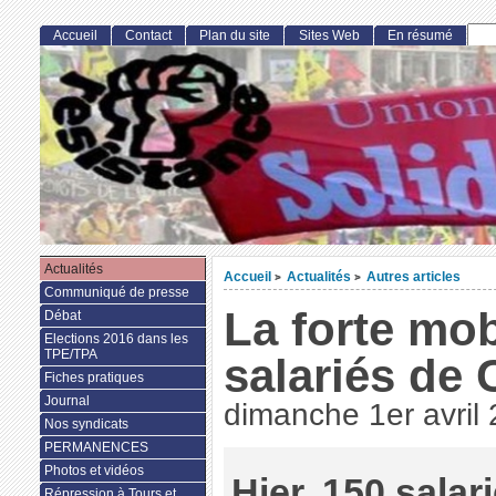
Accueil
Contact
Plan du site
Sites Web
En résumé
Actualités
Accueil
Actualités
Autres articles
>
>
Communiqué de presse
La forte mob
Débat
Elections 2016 dans les
TPE/TPA
salariés de 
Fiches pratiques
Journal
dimanche 1er avril
Nos syndicats
PERMANENCES
Photos et vidéos
Hier, 150 salar
Répression à Tours et