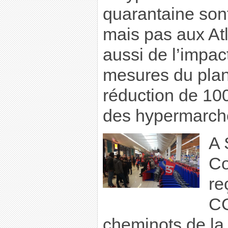
quarantaine sont
mais pas aux Atla
aussi de l’impact
mesures du plan
réduction de 10
des hypermarch
A 
Co
re
CG
cheminots de la