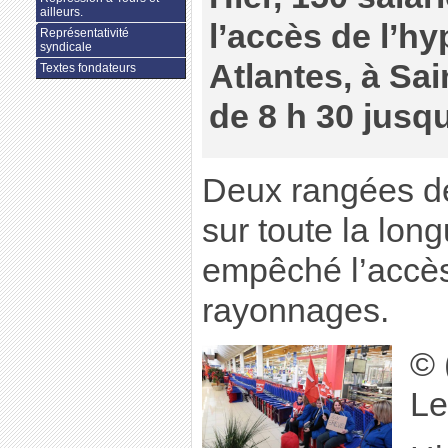
ailleurs.
l’accès de l’h
Représentativité
syndicale
Atlantes, à Sa
Textes fondateurs
de 8 h 30 jusqu
Deux rangées de
sur toute la lon
empêché l’accè
rayonnages.
© 
Le