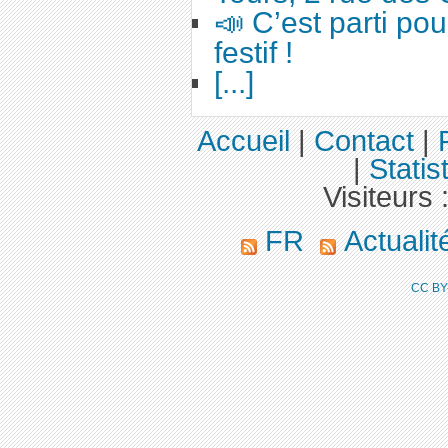
📣 C’est parti po
festif !
[...]
Accueil
|
Contact
|
|
Statis
Visiteurs 
FR
Actuali
CC BY