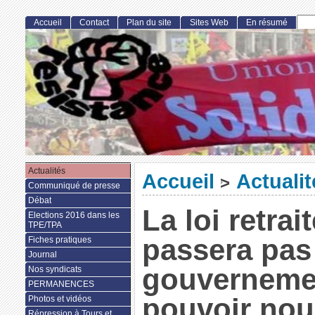
Accueil
Contact
Plan du site
Sites Web
En résumé
Actualités
Accueil
Actualit
>
Communiqué de presse
Débat
La loi retrai
Elections 2016 dans les
TPE/TPA
passera pas 
Fiches pratiques
Journal
gouvernemen
Nos syndicats
PERMANENCES
pouvoir nou
Photos et vidéos
Répression à Tours et