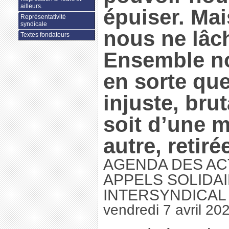
ailleurs.
épuiser. Mai
Représentativité
syndicale
nous ne lâch
Textes fondateurs
Ensemble no
en sorte que 
injuste, brut
soit d’une 
autre, retirée
AGENDA DES AC
APPELS SOLIDAI
INTERSYNDICAL
vendredi 7 avril 20