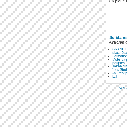
Un pique n
Solidair
Articles 
GRANDE 
place Je
Formation
Mobilisat
peuples 
soirée ci
"Les Stud
📣 C’est p
[...]
Accue