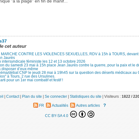
ique "à la plage" en fin de manif...
es37
de cet auteur
MARCHE CONTRE LES VIOLENCES SEXUELLES, RDV à 15h à TOURS, devant le
an Jaurès
 intersyndicale féministe les 12 et 13 octobre 2026
ion du samedi 23 mai à 15h place Jean Jaurès contre la guerre, pour la paix et le d
à disposer d’eux-même
néma/débat CNP le jeudi 28 mai à 19h45 sur la question des déserts médicaux au
ios" à Tours, 2 rue des Ursulines.
arti pour un 1er mai combatif et festif !
il
|
Contact
|
Plan du site
|
Se connecter
|
Statistiques du site
|
Visiteurs :
1822 /
22
?
FR
Actualités
Autres articles
CC BY-SA 4.0