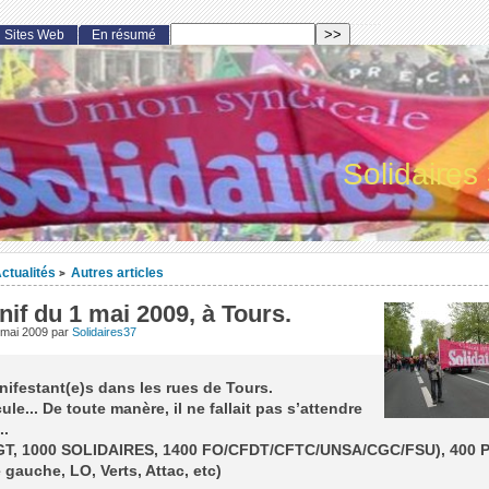
Sites Web
En résumé
Solidaires
ctualités
Autres articles
>
if du 1 mai 2009, à Tours.
 mai 2009
par
Solidaires37
ifestant(e)s dans les rues de Tours.
cule... De toute manère, il ne fallait pas s’attendre
..
GT, 1000 SOLIDAIRES, 1400 FO/CFDT/CFTC/UNSA/CGC/FSU), 400 P
 gauche, LO, Verts, Attac, etc)