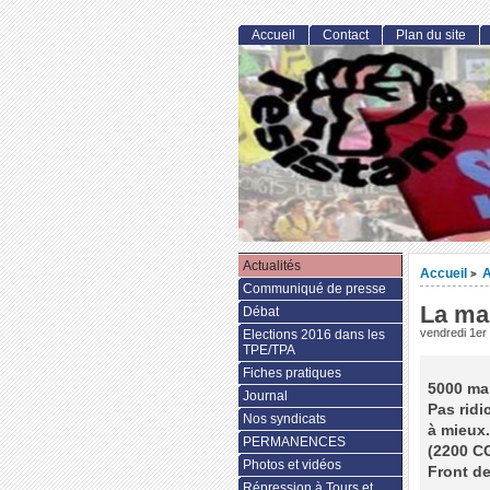
Accueil
Contact
Plan du site
Actualités
Accueil
A
>
Communiqué de presse
La man
Débat
vendredi 1er
Elections 2016 dans les
TPE/TPA
Fiches pratiques
5000 man
Journal
Pas ridi
Nos syndicats
à mieux.
PERMANENCES
(2200 C
Photos et vidéos
Front de
Répression à Tours et