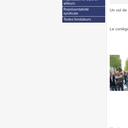
ailleurs.
Représentativité
Un vol de f
syndicale
Textes fondateurs
Le cortè