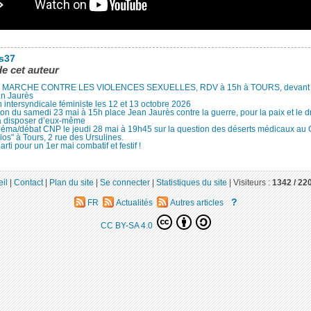
es37
de cet auteur
MARCHE CONTRE LES VIOLENCES SEXUELLES, RDV à 15h à TOURS, devant le
an Jaurès
 intersyndicale féministe les 12 et 13 octobre 2026
ion du samedi 23 mai à 15h place Jean Jaurès contre la guerre, pour la paix et le d
à disposer d’eux-même
néma/débat CNP le jeudi 28 mai à 19h45 sur la question des déserts médicaux au
ios" à Tours, 2 rue des Ursulines.
arti pour un 1er mai combatif et festif !
il
|
Contact
|
Plan du site
|
Se connecter
|
Statistiques du site
|
Visiteurs :
1342 /
22
?
FR
Actualités
Autres articles
CC BY-SA 4.0