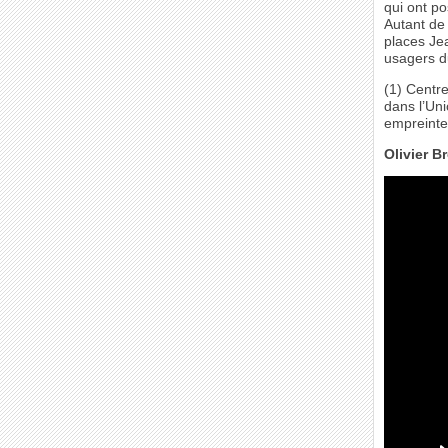
qui ont po
Autant de 
places Jea
usagers d
(1) Centre
dans l’Un
empreintes
Olivier B