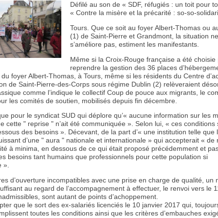
Défilé au son de « SDF, réfugiés : un toit pour t
« Contre la misère et la précarité : so-so-solidari
Tours. Que ce soit au foyer Albert-Thomas ou 
(1) de Saint-Pierre et Grandmont, la situation n
s’améliore pas, estiment les manifestants.
Même si la Croix-Rouge française a été choisie
reprendre la gestion des 36 places d’hébergem
 du foyer Albert-Thomas, à Tours, même si les résidents du Centre d’ac
tion de Saint-Pierre-des-Corps sous régime Dublin (2) relèveraient dés
assique comme l’indique le collectif Coup de pouce aux migrants, le co
ur les comités de soutien, mobilisés depuis fin décembre.
que pour le syndicat SUD qui déplore qu’« aucune information sur les m
e cette " reprise " n’ait été communiquée ». Selon lui, « ces conditions
ssous des besoins ». Décevant, de la part d’« une institution telle que 
issant d’une " aura " nationale et internationale » qui accepterait « de
ivité à minima, en dessous de ce qui était proposé précédemment et pas
es besoins tant humains que professionnels pour cette population si
 ».
res d’ouverture incompatibles avec une prise en charge de qualité, un
uffisant au regard de l’accompagnement à effectuer, le renvoi vers le 
inadmissibles, sont autant de points d’achoppement.
er que le sort des ex-salariés licenciés le 10 janvier 2017 qui, toujour
plissent toutes les conditions ainsi que les critères d’embauches exig