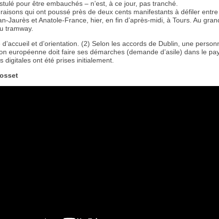
stulé pour être embauchés – n’est, à ce jour, pas tranché.
raisons qui ont poussé près de deux cents manifestants à défiler entre
n-Jaurès et Anatole-France, hier, en fin d’après-midi, à Tours. Au gra
u tramway.
 d’accueil et d’orientation. (2) Selon les accords de Dublin, une perso
ion européenne doit faire ses démarches (demande d’asile) dans le pa
 digitales ont été prises initialement.
rosset