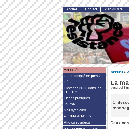
Accueil
Contact
Plan du site
Actualités
Accueil
A
>
Communiqué de presse
La ma
Débat
vendredi 3 m
Elections 2016 dans les
TPE/TPA
Fiches pratiques
Ci desso
Journal
reportag
Nos syndicats
PERMANENCES
Photos et vidéos
Deux cent
Répression à Tours et