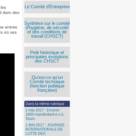
Le Comité d’Entreprise
 les
nd dam des
Synthèse sur le comité
nne entrée
d’hygiène, de sécurité
et des conditions de
ys où ses
travail (CHSCT)
Petit historique et
principales évolutions
des CHSCT
Qu’est-ce qu’un
Comité technique
(fonction publique
française)
Dans la même rubrique
1 mai 2017 : Environ
1800 manifestant-e-s à
Tours
1 MAI 2017 : JOURNEE
INTERNATIONALE DE
LUTTE DES