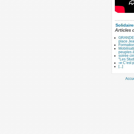
Solidair
Articles 
GRANDE 
place Je
Formation
Mobilisat
peuples 
soirée ci
"Les Stud
📣 C’est p
[...]
Accue