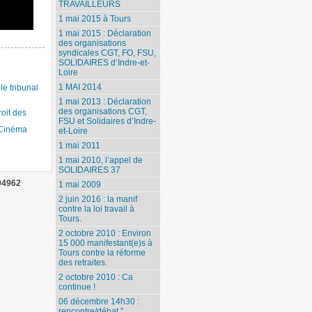
TRAVAILLEURS
1 mai 2015 à Tours
1 mai 2015 : Déclaration
des organisations
syndicales CGT, FO, FSU,
SOLIDAIRES d’Indre-et-
Loire
1 MAI 2014
 tribunal
1 mai 2013 : Déclaration
des organisations CGT,
roit des
FSU et Solidaires d’Indre-
 Cinéma
et-Loire
1 mai 2011
1 mai 2010, l’appel de
SOLIDAIRES 37
04962
1 mai 2009
2 juin 2016 : la manif
contre la loi travail à
Tours.
2 octobre 2010 : Environ
15 000 manifestant(e)s à
Tours contre la réforme
des retraites.
2 octobre 2010 : Ca
continue !
06 décembre 14h30 :
rencontre/débat ”