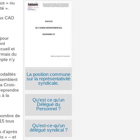
ous » ou
té ».
aux CAO
e
 pour
ent
cueil et
ormais du
mpte n’y
La position commune
odalités
sur la représentativité
 semblent
syndicale.
la Croix-
 reprendre
 à la
Qu’est ce qu’un
Délégué du
Personnel ?
 nombre de
115 tous
Qu’est-ce-qu’un
délégué syndical ?
s d’après
és » – et