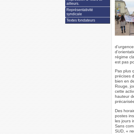
ailleurs.
Représentativité
syndicale
Textes fondateurs
d’urgence
d’orienta
régime cl
est pas po
Pas plus 
précises d
bien en de
Rouge, jou
cette act
hauteur d
précarisée
Des horai
postes ins
les jours 
Sans compt
SUD, « rem