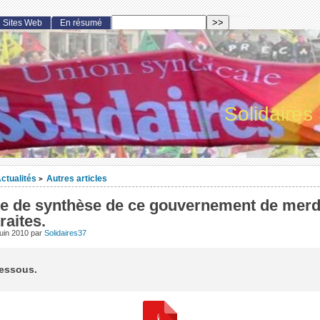
Sites Web
En résumé
Solidaires
ctualités
Autres articles
>
te de synthèse de ce gouvernement de merd
raites.
juin 2010
par
Solidaires37
dessous.