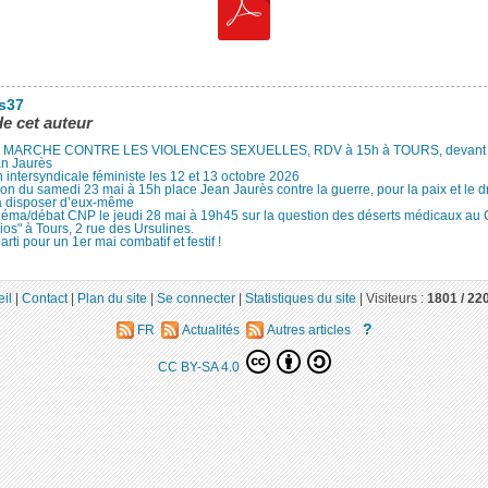
es37
de cet auteur
MARCHE CONTRE LES VIOLENCES SEXUELLES, RDV à 15h à TOURS, devant le
an Jaurès
 intersyndicale féministe les 12 et 13 octobre 2026
ion du samedi 23 mai à 15h place Jean Jaurès contre la guerre, pour la paix et le d
à disposer d’eux-même
néma/débat CNP le jeudi 28 mai à 19h45 sur la question des déserts médicaux au
ios" à Tours, 2 rue des Ursulines.
arti pour un 1er mai combatif et festif !
il
|
Contact
|
Plan du site
|
Se connecter
|
Statistiques du site
|
Visiteurs :
1801 /
22
?
FR
Actualités
Autres articles
CC BY-SA 4.0