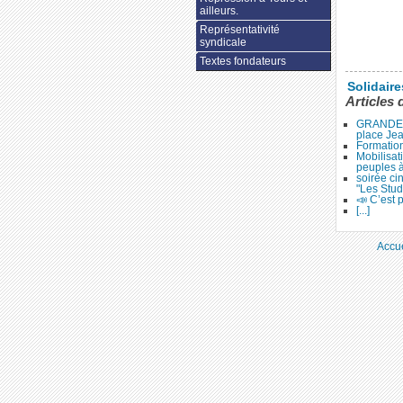
ailleurs.
Représentativité
syndicale
Textes fondateurs
Solidair
Articles 
GRANDE 
place Je
Formation
Mobilisat
peuples 
soirée ci
"Les Stud
📣 C’est p
[...]
Accue