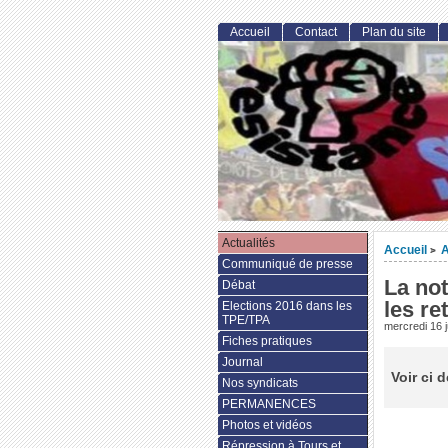
Accueil
Contact
Plan du site
Actualités
Accueil
A
>
Communiqué de presse
La no
Débat
les ret
Elections 2016 dans les
TPE/TPA
mercredi 16 
Fiches pratiques
Journal
Voir ci 
Nos syndicats
PERMANENCES
Photos et vidéos
Répression à Tours et