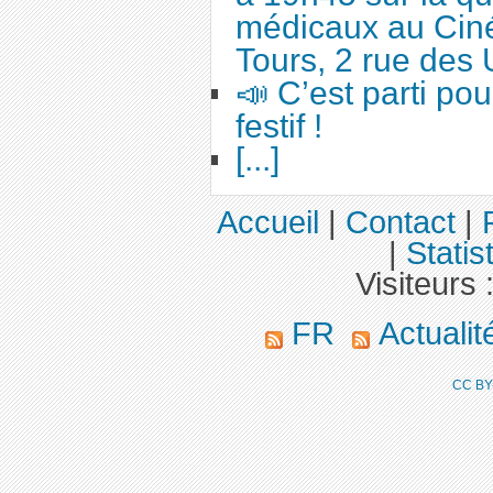
médicaux au Cin
Tours, 2 rue des 
📣 C’est parti po
festif !
[...]
Accueil
|
Contact
|
|
Statis
Visiteurs 
FR
Actuali
CC BY