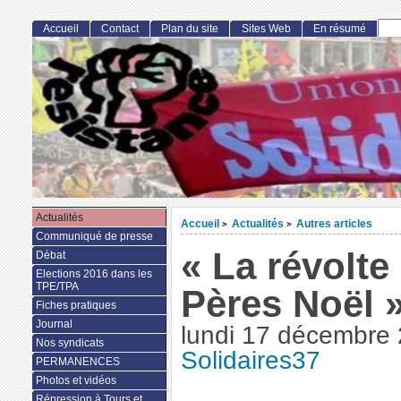
Accueil
Contact
Plan du site
Sites Web
En résumé
Actualités
Accueil
Actualités
Autres articles
>
>
Communiqué de presse
« La révolte
Débat
Elections 2016 dans les
TPE/TPA
Pères Noël 
Fiches pratiques
Journal
lundi 17 décembre
Nos syndicats
Solidaires37
PERMANENCES
Photos et vidéos
Répression à Tours et