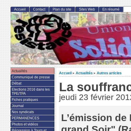
Accueil
Contact
Plan du site
Sites Web
En résumé
Actualités
Accueil
Actualités
Autres articles
>
>
Communiqué de presse
La souffranc
Débat
Elections 2016 dans les
TPE/TPA
jeudi 23 février 201
Fiches pratiques
Journal
Nos syndicats
L’émission de
PERMANENCES
Photos et vidéos
grand Soir" (R
Répression à Tours et