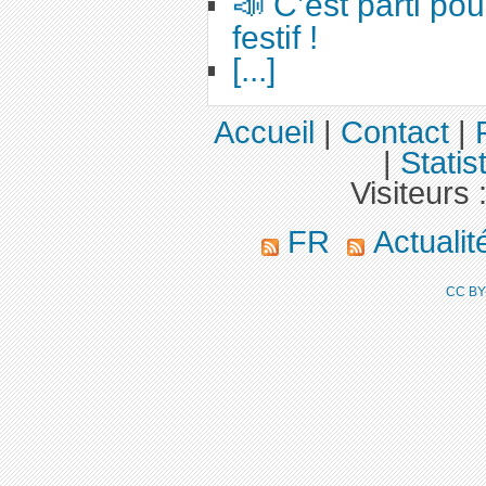
📣 C’est parti po
festif !
[...]
Accueil
|
Contact
|
|
Statis
Visiteurs 
FR
Actuali
CC BY