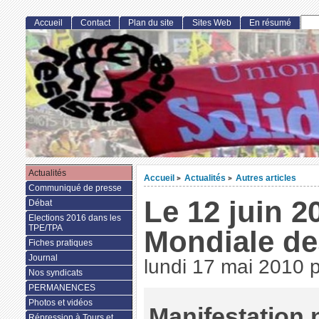
Accueil
Contact
Plan du site
Sites Web
En résumé
Actualités
Accueil
Actualités
Autres articles
>
>
Communiqué de presse
Le 12 juin 2
Débat
Elections 2016 dans les
TPE/TPA
Mondiale d
Fiches pratiques
Journal
lundi 17 mai 2010
Nos syndicats
PERMANENCES
Photos et vidéos
Manifestation n
Répression à Tours et