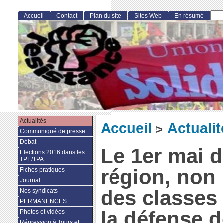
Accueil
Contact
Plan du site
Sites Web
En résumé
Actualités
Accueil
Actualit
>
Communiqué de presse
Débat
Le 1er mai d
Elections 2016 dans les
TPE/TPA
région, non 
Fiches pratiques
Journal
des classes 
Nos syndicats
PERMANENCES
la défense d
Photos et vidéos
Répression à Tours et