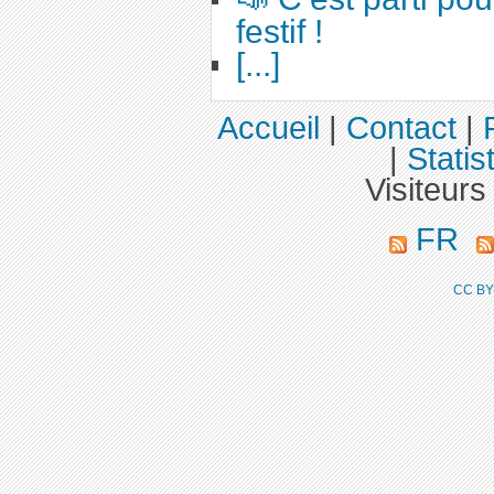
festif !
[...]
Accueil
|
Contact
|
|
Statis
Visiteurs
FR
CC BY