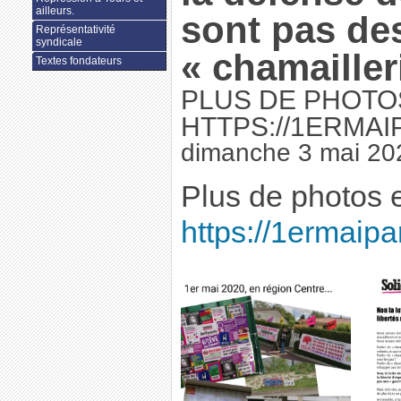
ailleurs.
sont pas de
Représentativité
syndicale
« chamailler
Textes fondateurs
PLUS DE PHOTOS
HTTPS://1ERMAI
dimanche 3 mai 20
Plus de photos et
https://1ermaipar