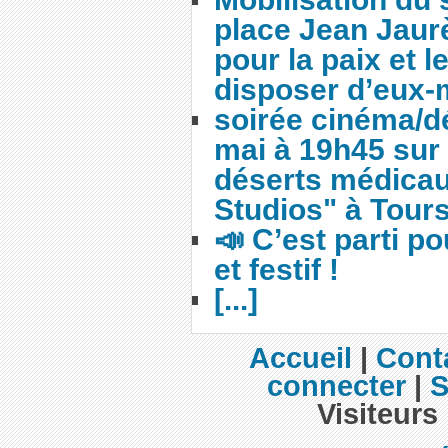
place Jean Jaurè
pour la paix et l
disposer d’eux
soirée cinéma/d
mai à 19h45 sur 
déserts médica
Studios" à Tours
📣 C’est parti p
et festif !
[...]
Accueil
|
Cont
connecter
|
S
Visiteurs