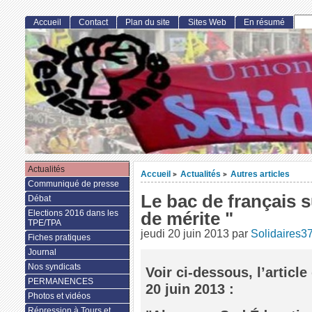
Accueil
Contact
Plan du site
Sites Web
En résumé
Actualités
Accueil
Actualités
Autres articles
>
>
Communiqué de presse
Le bac de français 
Débat
Elections 2016 dans les
de mérite "
TPE/TPA
jeudi 20 juin 2013
par
Solidaires3
Fiches pratiques
Journal
Nos syndicats
Voir ci-dessous, l’articl
PERMANENCES
20 juin 2013 :
Photos et vidéos
Répression à Tours et