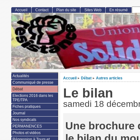
Accueil
Contact
Plan du site
Sites Web
En résumé
Actualités
Accueil
Débat
Autres articles
>
>
Communiqué de presse
Le bilan
Débat
Elections 2016 dans les
TPE/TPA
samedi 18 décemb
Fiches pratiques
Journal
Nos syndicats
Une brochure 
PERMANENCES
Photos et vidéos
le bilan du mo
Répression à Tours et