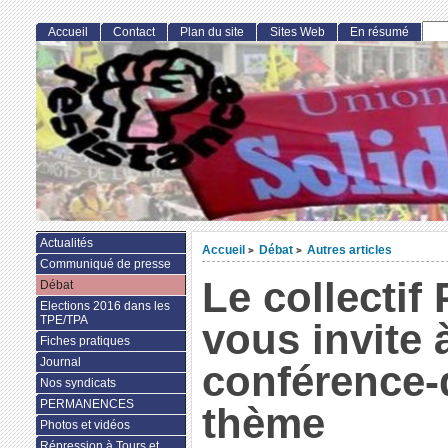
Accueil
Contact
Plan du site
Sites Web
En résumé
Actualités
Accueil
Débat
Autres articles
>
>
Communiqué de presse
Le collectif
Débat
Elections 2016 dans les
TPE/TPA
vous invite 
Fiches pratiques
Journal
conférence-
Nos syndicats
PERMANENCES
thème
Photos et vidéos
Répression à Tours et