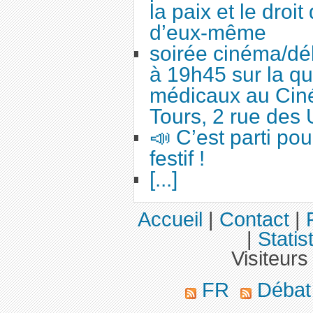
la paix et le droi
d’eux-même
soirée cinéma/dé
à 19h45 sur la qu
médicaux au Cin
Tours, 2 rue des 
📣 C’est parti po
festif !
[...]
Accueil
|
Contact
|
|
Statis
Visiteurs
FR
Déba