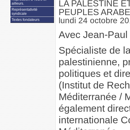
LA PALESTINE E
ailleurs.
PEUPLES ARABES
Représentativité
syndicale
lundi 24 octobre 2
Textes fondateurs
Avec Jean-Paul
Spécialiste de l
palestinienne, p
politiques et di
(Institut de Rec
Méditerranée / M
également direc
internationale 