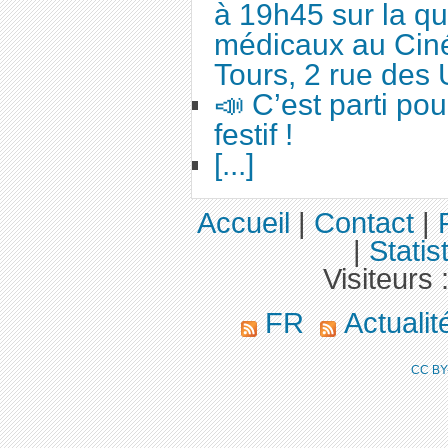
à 19h45 sur la qu
médicaux au Cin
Tours, 2 rue des 
📣 C’est parti po
festif !
[...]
Accueil
|
Contact
|
|
Statis
Visiteurs 
FR
Actuali
CC BY