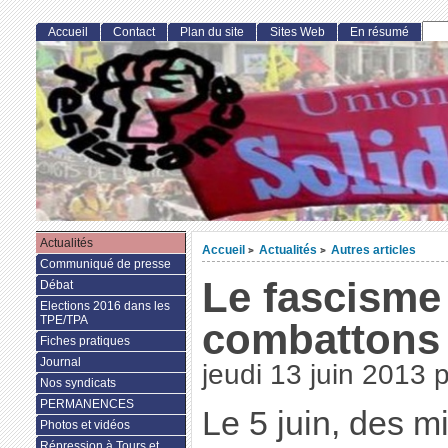
Accueil
Contact
Plan du site
Sites Web
En résumé
Actualités
Accueil
Actualités
Autres articles
>
>
Communiqué de presse
Le fascisme
Débat
Elections 2016 dans les
TPE/TPA
combattons -
Fiches pratiques
Journal
jeudi 13 juin 2013
Nos syndicats
PERMANENCES
Le 5 juin, des mi
Photos et vidéos
Répression à Tours et