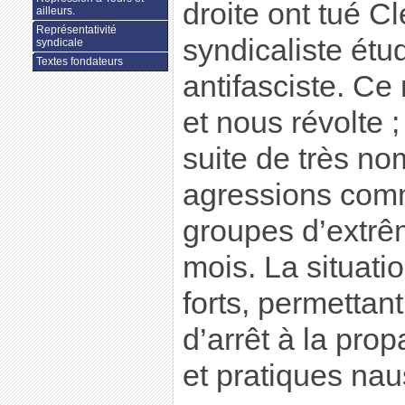
droite ont tué C
ailleurs.
Représentativité
syndicaliste étud
syndicale
Textes fondateurs
antifasciste. Ce
et nous révolte ; 
suite de très n
agressions com
groupes d’extrê
mois. La situati
forts, permettan
d’arrêt à la pro
et pratiques na