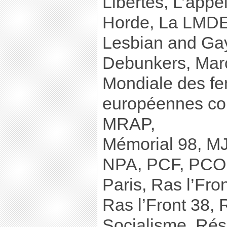
Libertés, L’appel
Horde, La LMDE,
Lesbian and Gay
Debunkers, Mar
Mondiale des f
européennes co
MRAP,
Mémorial 98, M
NPA, PCF, PCOF
Paris, Ras l’Fro
Ras l’Front 38, 
Socialisme, Rés