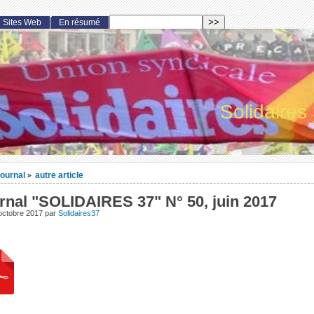
Sites Web
En résumé
Solidaires
ournal
autre article
>
rnal "SOLIDAIRES 37" N° 50, juin 2017
octobre 2017
par
Solidaires37