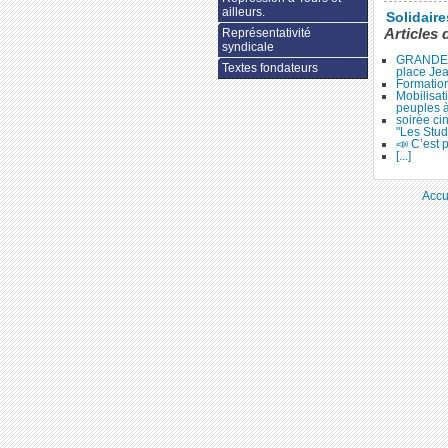
ailleurs.
Solidair
Représentativité
Articles 
syndicale
GRANDE 
Textes fondateurs
place Je
Formation
Mobilisat
peuples 
soirée ci
"Les Stud
📣 C’est p
[...]
Accu