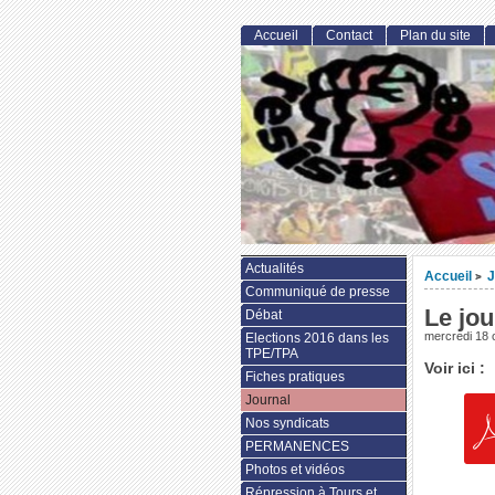
Accueil
Contact
Plan du site
Actualités
Accueil
J
>
Communiqué de presse
Le jou
Débat
mercredi 18 
Elections 2016 dans les
TPE/TPA
Voir ici :
Fiches pratiques
Journal
Nos syndicats
PERMANENCES
Photos et vidéos
Répression à Tours et