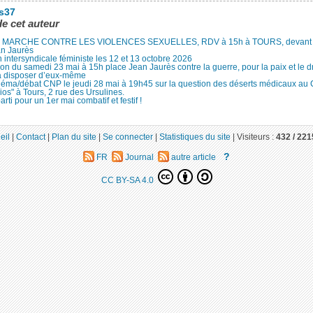
es37
de cet auteur
MARCHE CONTRE LES VIOLENCES SEXUELLES, RDV à 15h à TOURS, devant le
an Jaurès
 intersyndicale féministe les 12 et 13 octobre 2026
ion du samedi 23 mai à 15h place Jean Jaurès contre la guerre, pour la paix et le d
à disposer d’eux-même
néma/débat CNP le jeudi 28 mai à 19h45 sur la question des déserts médicaux au
ios" à Tours, 2 rue des Ursulines.
arti pour un 1er mai combatif et festif !
eil
|
Contact
|
Plan du site
|
Se connecter
|
Statistiques du site
|
Visiteurs :
432 /
221
?
FR
Journal
autre article
CC BY-SA 4.0