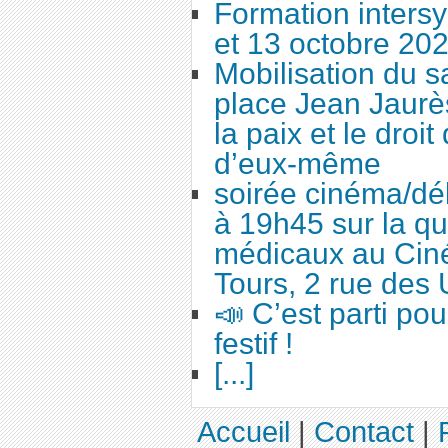
Formation intersy
et 13 octobre 20
Mobilisation du 
place Jean Jaurès
la paix et le droi
d’eux-même
soirée cinéma/dé
à 19h45 sur la qu
médicaux au Cin
Tours, 2 rue des 
📣 C’est parti po
festif !
[...]
Accueil
|
Contact
|