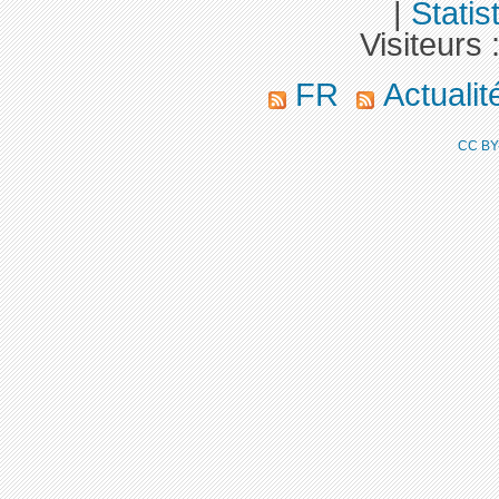
|
Statis
Visiteurs 
FR
Actuali
CC BY