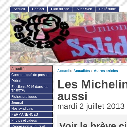
Accueil
Contact
Plan du site
Sites Web
En résumé
Actualités
Accueil
Actualités
Autres articles
>
>
Communiqué de presse
Les Michelin
Débat
Elections 2016 dans les
TPE/TPA
aussi
Fiches pratiques
Journal
mardi 2 juillet 2013
Nos syndicats
PERMANENCES
Photos et vidéos
Voir la brève 
Répression à Tours et