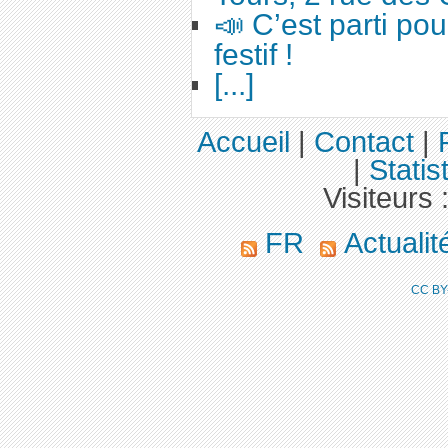
📣 C’est parti po
festif !
[...]
Accueil
|
Contact
|
|
Statis
Visiteurs 
FR
Actuali
CC BY