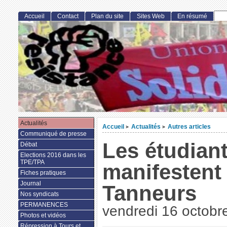
Accueil
Contact
Plan du site
Sites Web
En résumé
Actualités
Accueil
Actualités
Autres articles
>
>
Communiqué de presse
Les étudian
Débat
Elections 2016 dans les
TPE/TPA
manifestent
Fiches pratiques
Journal
Tanneurs
Nos syndicats
PERMANENCES
vendredi 16 octobr
Photos et vidéos
Répression à Tours et