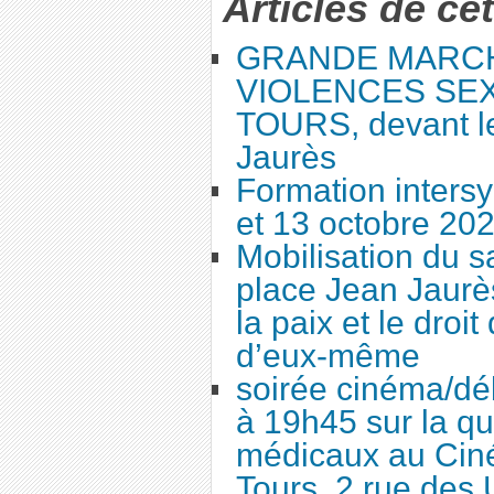
Articles de ce
GRANDE MARC
VIOLENCES SEX
TOURS, devant le
Jaurès
Formation intersy
et 13 octobre 20
Mobilisation du 
place Jean Jaurès
la paix et le droi
d’eux-même
soirée cinéma/dé
à 19h45 sur la qu
médicaux au Cin
Tours, 2 rue des 