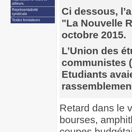
ailleurs.
Ci dessous, l’a
Représentativité
syndicale
"La Nouvelle 
Textes fondateurs
octobre 2015.
L’Union des ét
communistes (
Etudiants avai
rassemblemen
Retard dans le 
bourses, amphit
coupes budgétai