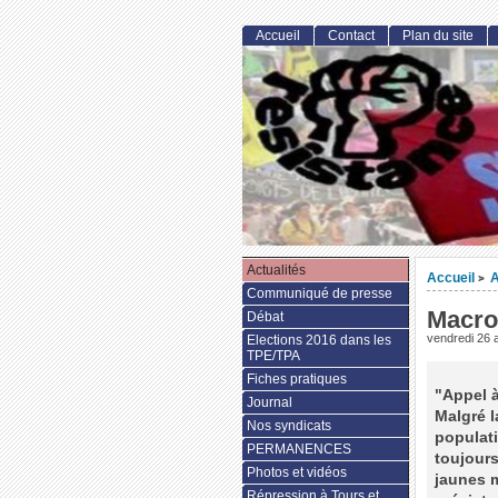
Accueil
Contact
Plan du site
Actualités
Accueil
A
>
Communiqué de presse
Macron
Débat
vendredi 26 a
Elections 2016 dans les
TPE/TPA
Fiches pratiques
"Appel 
Journal
Malgré l
Nos syndicats
populati
PERMANENCES
toujours
Photos et vidéos
jaunes m
Répression à Tours et