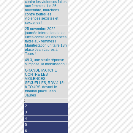
contre les violences faites
aux femmes : Le 25
novembre, marchons
contre toutes les
violences sexistes et
sexuelles !
25 novembre 2022,
journée internationale de
luttes contre les violences
faites aux femmes !
Manifestation unitaire 18h
place Jean Jaurès à
Tours !
49.3, une seule réponse
s’impose, la mobilisation !
GRANDE MARCHE
CONTRE LES
VIOLENCES
SEXUELLES, RDV à 15h
à TOURS, devant le
tribunal place Jean
Jaurès
1
2
3
4
5
6