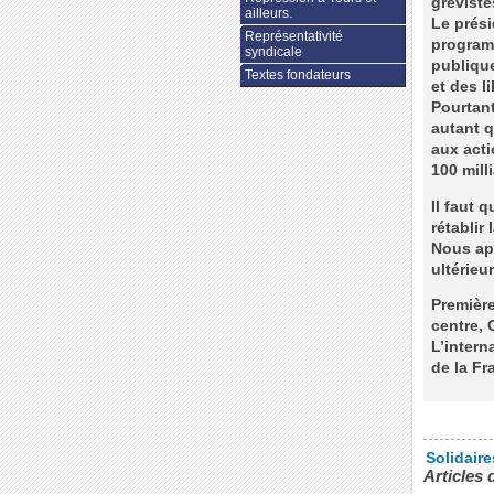
gréviste
ailleurs.
Le prési
Représentativité
programm
syndicale
publique
Textes fondateurs
et des li
Pourtant
autant q
aux acti
100 mill
Il faut 
rétablir 
Nous ap
ultérieu
Première
centre, 
L’intern
de la Fr
Solidair
Articles 