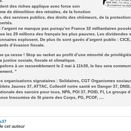
s.
dent des riches applique avec force son
e de démolition des retraites, de la fonction
, des services publics, des droits des chômeurs, de la protection
bertés.
 l’argent ne manque pas puisqu’en France 32 milliardaires possè
ue les 29 millions des français les plus pauvres. Les dividendes 
onnaires explosent. De plus ils sont gavés d’argent public : CICE
iards d’évasion fiscale.
que ça cesse ! Stop au racket au profit d’une minorité de privilégiés.
la justice sociale, fiscale et climatique.
pelons à un rassemblement le 2 mai à 11h30, le lieu sera commun
rement. "
s organisations signataires : Solidaires, CGT Organismes sociau
Gilets Jaunes 37, ATTAC, Collectif notre santé en Danger 37, DNSI,
ationale des savoirs pour tous, NPA, POI 37, POID, FI, Le groupe d
ance Insoumise de St pierre des Corps, PG, PCOF, ....
es37
de cet auteur