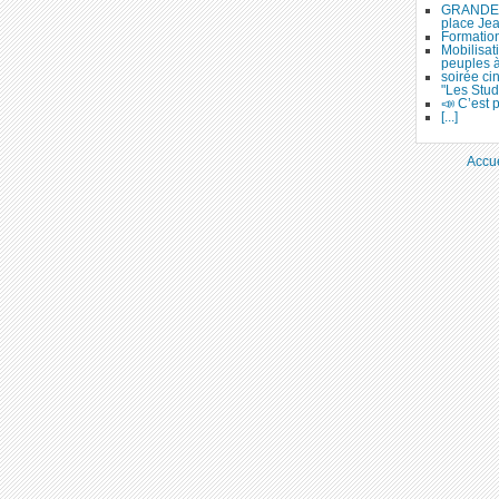
GRANDE 
place Je
Formation
Mobilisat
peuples 
soirée ci
"Les Stud
📣 C’est p
[...]
Accue