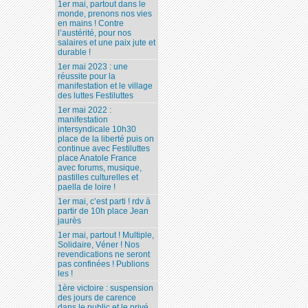
1er mai, partout dans le
monde, prenons nos vies
en mains ! Contre
l’austérité, pour nos
salaires et une paix jute et
durable !
1er mai 2023 : une
réussite pour la
manifestation et le village
des luttes Festiluttes
1er mai 2022 :
manifestation
intersyndicale 10h30
place de la liberté puis on
continue avec Festiluttes
place Anatole France
avec forums, musique,
pastilles culturelles et
paella de loire !
1er mai, c’est parti ! rdv à
partir de 10h place Jean
jaurès
1er mai, partout ! Multiple,
Solidaire, Véner ! Nos
revendications ne seront
pas confinées ! Publions
les !
1ère victoire : suspension
des jours de carence
dans le public et le privé