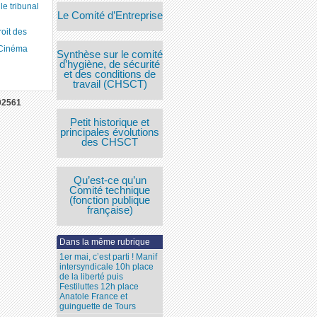
 tribunal
Le Comité d’Entreprise
roit des
 Cinéma
Synthèse sur le comité
d’hygiène, de sécurité
et des conditions de
travail (CHSCT)
02561
Petit historique et
principales évolutions
des CHSCT
Qu’est-ce qu’un
Comité technique
(fonction publique
française)
Dans la même rubrique
1er mai, c’est parti ! Manif
intersyndicale 10h place
de la liberté puis
Festiluttes 12h place
Anatole France et
guinguette de Tours