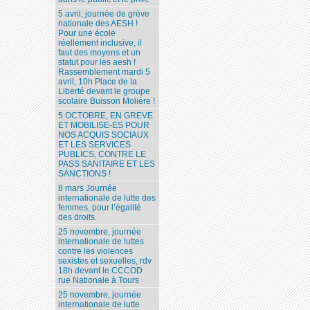
5 avril, journée de grève
nationale des AESH !
Pour une école
réellement inclusive, il
faut des moyens et un
statut pour les aesh !
Rassemblement mardi 5
avril, 10h Place de la
Liberté devant le groupe
scolaire Buisson Molière !
5 OCTOBRE, EN GREVE
ET MOBILISE-ES POUR
NOS ACQUIS SOCIAUX
ET LES SERVICES
PUBLICS, CONTRE LE
PASS SANITAIRE ET LES
SANCTIONS !
8 mars Journée
internationale de lutte des
femmes, pour l’égalité
des droits.
25 novembre, journée
internationale de luttes
contre les violences
sexistes et sexuelles, rdv
18h devant le CCCOD
rue Nationale à Tours
25 novembre, journée
internationale de lutte