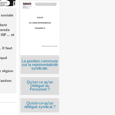
 sociale
dent
versés
, ISF… et
 Il faut
iqué
La position commune
sur la représentativité
syndicale.
x région
’action
Qu’est ce qu’un
Délégué du
Personnel ?
Qu’est-ce-qu’un
délégué syndical ?