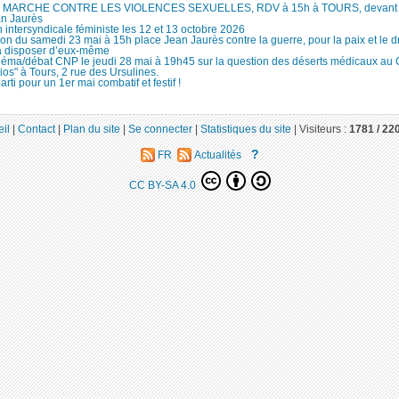
MARCHE CONTRE LES VIOLENCES SEXUELLES, RDV à 15h à TOURS, devant le
an Jaurès
 intersyndicale féministe les 12 et 13 octobre 2026
ion du samedi 23 mai à 15h place Jean Jaurès contre la guerre, pour la paix et le d
à disposer d’eux-même
néma/débat CNP le jeudi 28 mai à 19h45 sur la question des déserts médicaux au
ios" à Tours, 2 rue des Ursulines.
arti pour un 1er mai combatif et festif !
il
|
Contact
|
Plan du site
|
Se connecter
|
Statistiques du site
|
Visiteurs :
1781 /
22
?
FR
Actualités
CC BY-SA 4.0