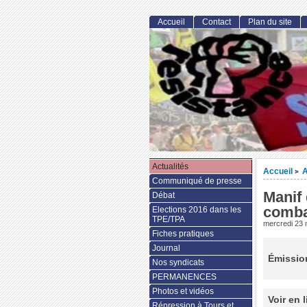
Accueil
Contact
Plan du site
Actualités
Accueil
A
>
Communiqué de presse
Manif 
Débat
comb
Elections 2016 dans les
TPE/TPA
mercredi 23
Fiches pratiques
Journal
Émission
Nos syndicats
PERMANENCES
Photos et vidéos
Voir en 
Répression à Tours et