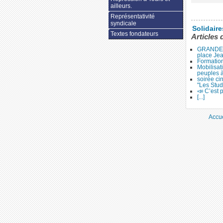
ailleurs.
Représentativité
syndicale
Solidair
Textes fondateurs
Articles 
GRANDE 
place Je
Formation
Mobilisat
peuples 
soirée ci
"Les Stud
📣 C’est p
[...]
Accue