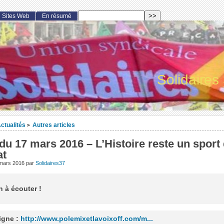
Sites Web
En résumé
Solidaires
ctualités
Autres articles
>
du 17 mars 2016 – L’Histoire reste un sport
at
 mars 2016
par
Solidaires37
 à écouter !
ligne :
http://www.polemixetlavoixoff.com/m...