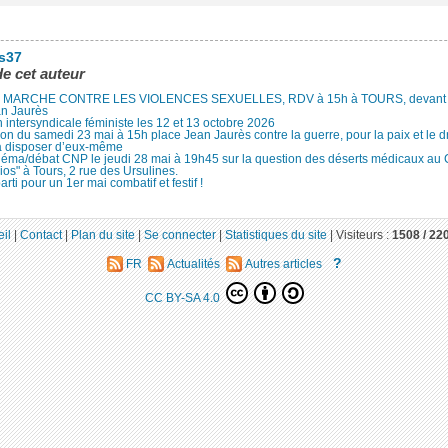
es37
de cet auteur
MARCHE CONTRE LES VIOLENCES SEXUELLES, RDV à 15h à TOURS, devant le
an Jaurès
 intersyndicale féministe les 12 et 13 octobre 2026
ion du samedi 23 mai à 15h place Jean Jaurès contre la guerre, pour la paix et le d
à disposer d’eux-même
néma/débat CNP le jeudi 28 mai à 19h45 sur la question des déserts médicaux au
ios" à Tours, 2 rue des Ursulines.
arti pour un 1er mai combatif et festif !
il
|
Contact
|
Plan du site
|
Se connecter
|
Statistiques du site
|
Visiteurs :
1508 /
22
?
FR
Actualités
Autres articles
CC BY-SA 4.0