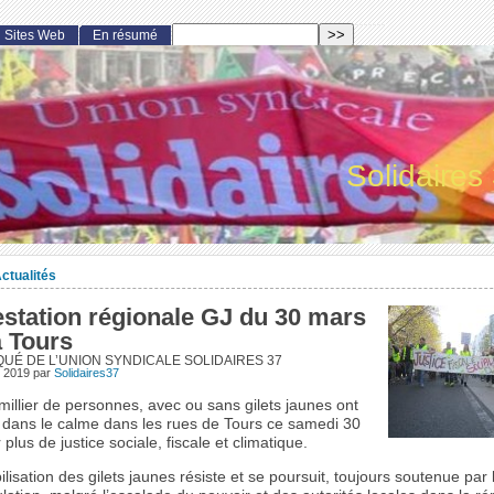
Sites Web
En résumé
Solidaires
ctualités
estation régionale GJ du 30 mars
à Tours
É DE L’UNION SYNDICALE SOLIDAIRES 37
l 2019
par
Solidaires37
millier de personnes, avec ou sans gilets jaunes ont
 dans le calme dans les rues de Tours ce samedi 30
plus de justice sociale, fiscale et climatique.
lisation des gilets jaunes résiste et se poursuit, toujours soutenue par 