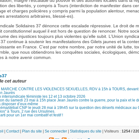
lation, malgré l’escalade du pouvoir et des autorités locales dans la ré
tation des libertés, y compris à Tours (interdiction de manifester dans ce
age et charges policières y compris parmi la population alentour, mena
 arrestations arbitraires, blessé-es).
ndicale Solidaires 37 dénonce cette escalade répressive. Le droit de m
it constitutionnel auquel il est hors de question de renoncer. Notre soci
ume des injustices toujours plus violentes qu’elle subit. L’Union syndica
 37 continue à soutenir les manifestations des Gilets jaunes et la conte
oissante en France. C’est par notre nombre, par notre unité de lutte, to
mble, que nous obtiendrons les conquêtes sociales, écologiques, dém
es à notre avenir commun.
es37
de cet auteur
MARCHE CONTRE LES VIOLENCES SEXUELLES, RDV à 15h à TOURS, devant le
an Jaurès
 intersyndicale féministe les 12 et 13 octobre 2026
ion du samedi 23 mai à 15h place Jean Jaurès contre la guerre, pour la paix et le d
à disposer d’eux-même
néma/débat CNP le jeudi 28 mai à 19h45 sur la question des déserts médicaux au
ios" à Tours, 2 rue des Ursulines.
arti pour un 1er mai combatif et festif !
il
|
Contact
|
Plan du site
|
Se connecter
|
Statistiques du site
|
Visiteurs :
1254 /
22