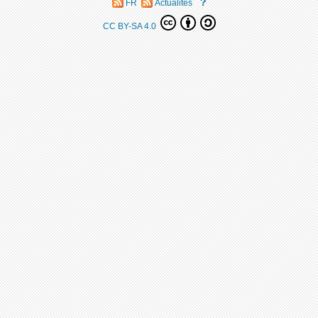
?
FR
Actualités
CC BY-SA 4.0