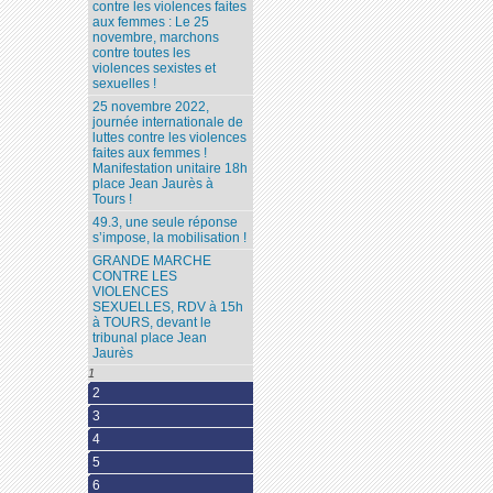
contre les violences faites
aux femmes : Le 25
novembre, marchons
contre toutes les
violences sexistes et
sexuelles !
25 novembre 2022,
journée internationale de
luttes contre les violences
faites aux femmes !
Manifestation unitaire 18h
place Jean Jaurès à
Tours !
49.3, une seule réponse
s’impose, la mobilisation !
GRANDE MARCHE
CONTRE LES
VIOLENCES
SEXUELLES, RDV à 15h
à TOURS, devant le
tribunal place Jean
Jaurès
1
2
3
4
5
6