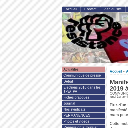
Accueil
Contact
Plan du site
Actualités
Accueil
A
>
Communiqué de presse
Manif
Débat
2019 
Elections 2016 dans les
TPE/TPA
COMMUNIQU
lundi 1er avri
Fiches pratiques
Journal
Plus d’un 
Nos syndicats
manifesté
mars pour 
PERMANENCES
Photos et vidéos
Cette mobi
Répression à Tours et