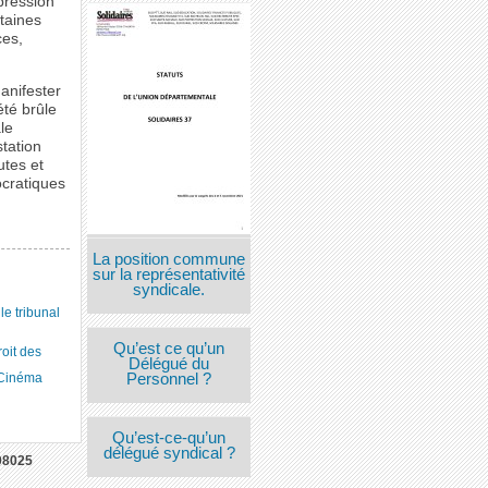
pression
rtaines
ces,
anifester
été brûle
le
station
utes et
ocratiques
La position commune
sur la représentativité
syndicale.
 tribunal
Qu’est ce qu’un
roit des
Délégué du
 Cinéma
Personnel ?
Qu’est-ce-qu’un
délégué syndical ?
08025