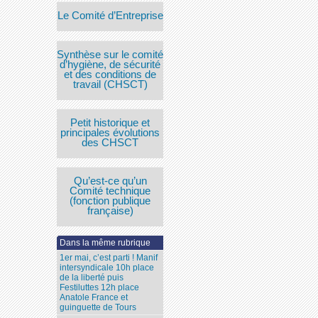
Le Comité d’Entreprise
Synthèse sur le comité
d’hygiène, de sécurité
et des conditions de
travail (CHSCT)
Petit historique et
principales évolutions
des CHSCT
Qu’est-ce qu’un
Comité technique
(fonction publique
française)
Dans la même rubrique
1er mai, c’est parti ! Manif
intersyndicale 10h place
de la liberté puis
Festiluttes 12h place
Anatole France et
guinguette de Tours