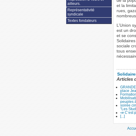
de la popu
ailleurs.
et la limi
Représentativité
rues, gaz
syndicale
nombreuses
Textes fondateurs
L’Union sy
est un dro
et se cons
Solidaires
sociale cr
tous ense
nécessair
Solidair
Articles 
GRANDE 
place Je
Formation
Mobilisat
peuples 
soirée ci
"Les Stud
📣 C’est p
[...]
Accue