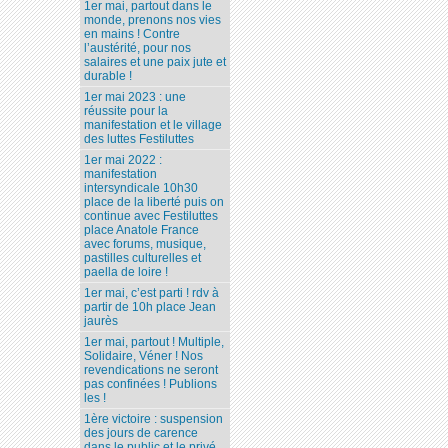
1er mai, partout dans le
monde, prenons nos vies
en mains ! Contre
l’austérité, pour nos
salaires et une paix jute et
durable !
1er mai 2023 : une
réussite pour la
manifestation et le village
des luttes Festiluttes
1er mai 2022 :
manifestation
intersyndicale 10h30
place de la liberté puis on
continue avec Festiluttes
place Anatole France
avec forums, musique,
pastilles culturelles et
paella de loire !
1er mai, c’est parti ! rdv à
partir de 10h place Jean
jaurès
1er mai, partout ! Multiple,
Solidaire, Véner ! Nos
revendications ne seront
pas confinées ! Publions
les !
1ère victoire : suspension
des jours de carence
dans le public et le privé