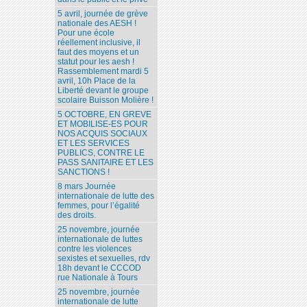
5 avril, journée de grève
nationale des AESH !
Pour une école
réellement inclusive, il
faut des moyens et un
statut pour les aesh !
Rassemblement mardi 5
avril, 10h Place de la
Liberté devant le groupe
scolaire Buisson Molière !
5 OCTOBRE, EN GREVE
ET MOBILISE-ES POUR
NOS ACQUIS SOCIAUX
ET LES SERVICES
PUBLICS, CONTRE LE
PASS SANITAIRE ET LES
SANCTIONS !
8 mars Journée
internationale de lutte des
femmes, pour l’égalité
des droits.
25 novembre, journée
internationale de luttes
contre les violences
sexistes et sexuelles, rdv
18h devant le CCCOD
rue Nationale à Tours
25 novembre, journée
internationale de lutte