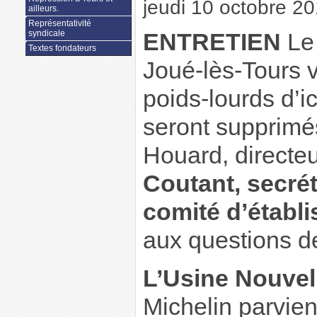
jeudi 10 octobre 2
ailleurs.
Représentativité
syndicale
ENTRETIEN
Le
Textes fondateurs
Joué-lès-Tours v
poids-lourds d’i
seront supprimé
Houard, directeu
Coutant, secré
comité d’établ
aux questions d
L’Usine Nouvel
Michelin parviend