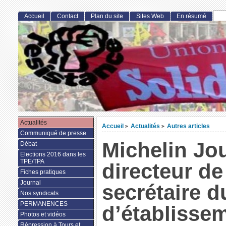
Accueil
Contact
Plan du site
Sites Web
En résumé
Actualités
Accueil
Actualités
Autres articles
>
>
Communiqué de presse
Michelin Jou
Débat
Elections 2016 dans les
TPE/TPA
directeur de 
Fiches pratiques
Journal
secrétaire d
Nos syndicats
PERMANENCES
d’établisse
Photos et vidéos
Répression à Tours et