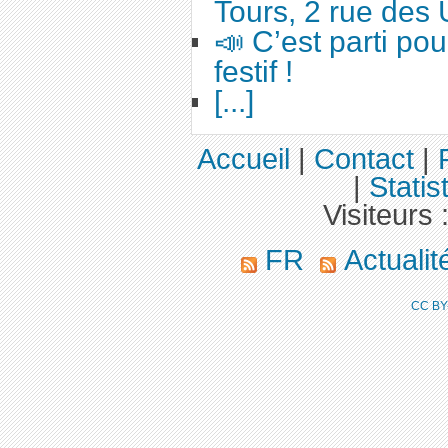
Tours, 2 rue des 
📣 C’est parti po
festif !
[...]
Accueil
|
Contact
|
|
Statis
Visiteurs 
FR
Actuali
CC BY