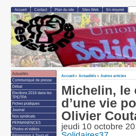
Accueil
Contact
Plan du site
Sites Web
En résumé
Actualités
Accueil
Actualités
Autres articles
>
>
Communiqué de presse
Michelin, le
Débat
Elections 2016 dans les
TPE/TPA
d’une vie p
Fiches pratiques
Journal
Olivier Cout
Nos syndicats
PERMANENCES
jeudi 10 octobre 2
Photos et vidéos
Solidaires37
Répression à Tours et