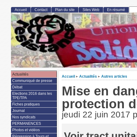
Accueil
Contact
Plan du site
Sites Web
En résumé
Actualités
Accueil
Actualités
Autres articles
>
>
Communiqué de presse
Mise en dan
Débat
Elections 2016 dans les
TPE/TPA
protection d
Fiches pratiques
Journal
jeudi 22 juin 2017
Nos syndicats
PERMANENCES
Photos et vidéos
Voir tract unita
Répression à Tours et