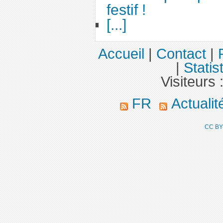
festif !
[...]
Accueil
|
Contact
|
|
Statis
Visiteurs 
FR
Actuali
CC BY