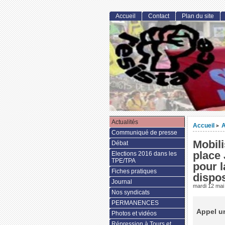
Accueil
Contact
Plan du site
Actualités
Accueil
A
>
Communiqué de presse
Mobili
Débat
place 
Elections 2016 dans les
TPE/TPA
pour l
Fiches pratiques
dispo
Journal
mardi 12 mai
Nos syndicats
PERMANENCES
Appel un
Photos et vidéos
Répression à Tours et