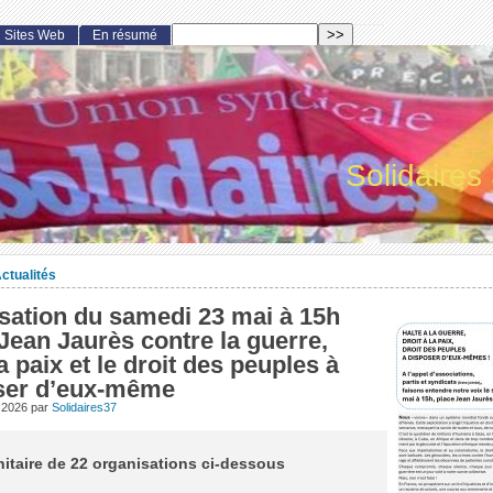
Sites Web
En résumé
Solidaires
ctualités
sation du samedi 23 mai à 15h
Jean Jaurès contre la guerre,
a paix et le droit des peuples à
ser d’eux-même
 2026
par
Solidaires37
itaire de 22 organisations ci-dessous