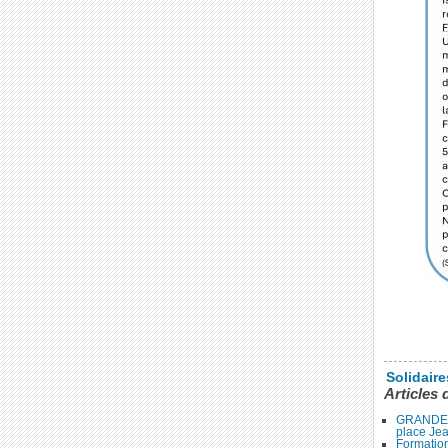
Solidair
Articles 
GRANDE 
place Je
Formation