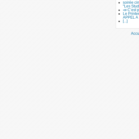
soirée ci
"Les Stud
📣 C’est p
Le Printe
APPEL A 
[...]
Accu