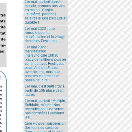
1er mai, partout dans le
monde, prenons nos vies
en mains ! Contre
l’austérité, pour nos
salaires et une paix jute et
durable !
1er mai 2023 : une
réussite pour la
manifestation et le village
des luttes Festiluttes
1er mai 2022 :
manifestation
intersyndicale 10h30
place de la liberté puis on
continue avec Festiluttes
place Anatole France
avec forums, musique,
pastilles culturelles et
paella de loire !
1er mai, c’est parti ! rdv à
partir de 10h place Jean
jaurès
1er mai, partout ! Multiple,
Solidaire, Véner ! Nos
revendications ne seront
pas confinées ! Publions
les !
1ère victoire : suspension
des jours de carence
dans le public et le privé