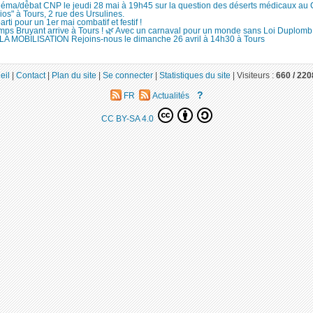
néma/débat CNP le jeudi 28 mai à 19h45 sur la question des déserts médicaux au
ios" à Tours, 2 rue des Ursulines.
arti pour un 1er mai combatif et festif !
mps Bruyant arrive à Tours ! 🌿 Avec un carnaval pour un monde sans Loi Duplomb !
LA MOBILISATION Rejoins-nous le dimanche 26 avril à 14h30 à Tours
eil
|
Contact
|
Plan du site
|
Se connecter
|
Statistiques du site
|
Visiteurs :
660 /
220
?
FR
Actualités
CC BY-SA 4.0