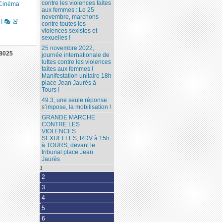
contre les violences faites
 Cinéma
aux femmes : Le 25
novembre, marchons
 🎭️ 🚨
contre toutes les
violences sexistes et
sexuelles !
25 novembre 2022,
8025
journée internationale de
luttes contre les violences
faites aux femmes !
Manifestation unitaire 18h
place Jean Jaurès à
Tours !
49.3, une seule réponse
s’impose, la mobilisation !
GRANDE MARCHE
CONTRE LES
VIOLENCES
SEXUELLES, RDV à 15h
à TOURS, devant le
tribunal place Jean
Jaurès
1
2
3
4
5
6