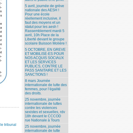
5 avril, journée de grève
nationale des AESH !
Pour une école
réellement inclusive, il
faut des moyens et un
statut pour les aesh !
Rassemblement mardi 5
avril, 10h Place de la
Liberté devant le groupe
scolaire Buisson Molière !
5 OCTOBRE, EN GREVE
ET MOBILISE-ES POUR
NOS ACQUIS SOCIAUX
ET LES SERVICES
PUBLICS, CONTRE LE
PASS SANITAIRE ET LES
SANCTIONS !
8 mars Journée
internationale de lutte des
femmes, pour l’égalité
des droits.
25 novembre, journée
internationale de luttes
contre les violences
sexistes et sexuelles, rdv
18h devant le CCCOD
rue Nationale à Tours
 tribunal
25 novembre, journée
internationale de lutte