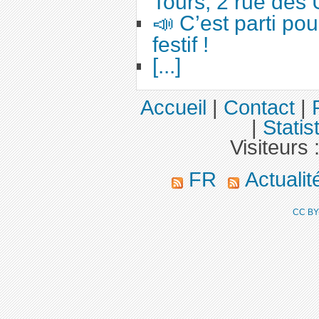
Tours, 2 rue des 
📣 C’est parti po
festif !
[...]
Accueil
|
Contact
|
|
Statis
Visiteurs 
FR
Actuali
CC BY