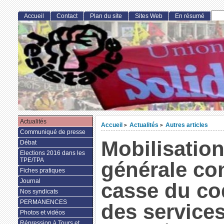
Accueil
Contact
Plan du site
Sites Web
En résumé
Actualités
Accueil
Actualités
Autres articles
>
>
Communiqué de presse
Mobilisatio
Débat
Elections 2016 dans les
TPE/TPA
générale con
Fiches pratiques
Journal
casse du cod
Nos syndicats
PERMANENCES
des services
Photos et vidéos
Répression à Tours et