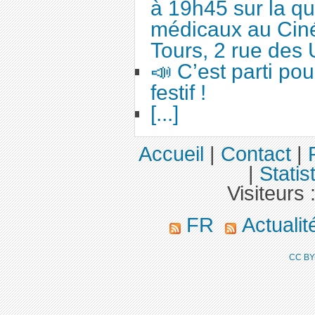
à 19h45 sur la qu
médicaux au Cin
Tours, 2 rue des 
📣 C’est parti po
festif !
[...]
Accueil
|
Contact
|
|
Statis
Visiteurs 
FR
Actuali
CC BY