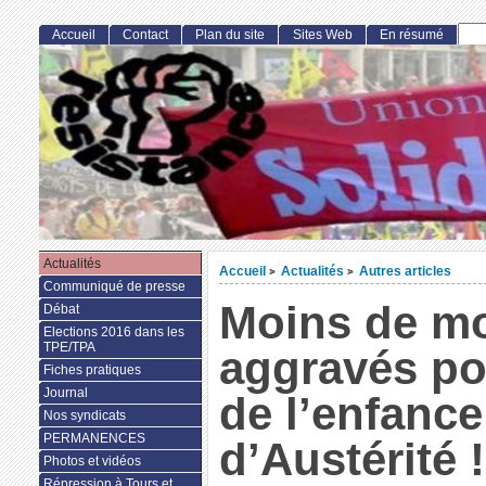
Accueil
Contact
Plan du site
Sites Web
En résumé
Actualités
Accueil
Actualités
Autres articles
>
>
Communiqué de presse
Moins de mo
Débat
Elections 2016 dans les
TPE/TPA
aggravés po
Fiches pratiques
Journal
de l’enfance
Nos syndicats
PERMANENCES
d’Austérité !
Photos et vidéos
Répression à Tours et