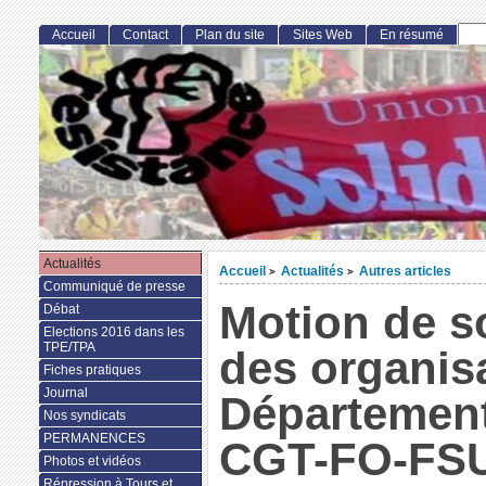
Accueil
Contact
Plan du site
Sites Web
En résumé
Actualités
Accueil
Actualités
Autres articles
>
>
Communiqué de presse
Motion de s
Débat
Elections 2016 dans les
TPE/TPA
des organis
Fiches pratiques
Journal
Départemen
Nos syndicats
PERMANENCES
CGT-FO-FS
Photos et vidéos
Répression à Tours et