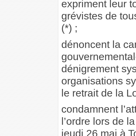
expriment leur t
grévistes de tou
(*) ;
dénoncent la c
gouvernementale
dénigrement sy
organisations sy
le retrait de la Lo
condamnent l’att
l’ordre lors de l
jeudi 26 mai à To