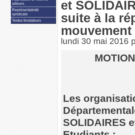
et SOLIDAIR
ailleurs.
Représentativité
suite à la r
syndicale
Textes fondateurs
mouvement s
lundi 30 mai 2016
MOTION
Les organisat
Départementa
SOLIDAIRES e
Etudiants :