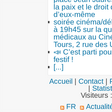
la paix et le droi
d’eux-même
soirée cinéma/dé
à 19h45 sur la qu
médicaux au Cin
Tours, 2 rue des 
📣 C’est parti po
festif !
[...]
Accueil
|
Contact
|
|
Statis
Visiteurs 
FR
Actuali