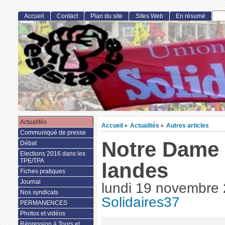
Accueil
Contact
Plan du site
Sites Web
En résumé
Actualités
Accueil
Actualités
Autres articles
>
>
Communiqué de presse
Notre Dame
Débat
Elections 2016 dans les
TPE/TPA
landes
Fiches pratiques
Journal
lundi 19 novembre
Nos syndicats
Solidaires37
PERMANENCES
Photos et vidéos
Répression à Tours et