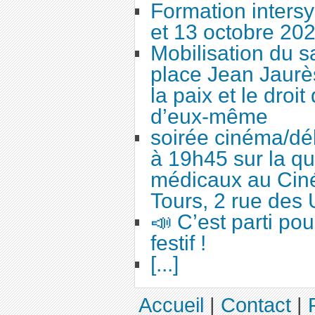
Formation intersy
et 13 octobre 20
Mobilisation du 
place Jean Jaurès
la paix et le droi
d’eux-même
soirée cinéma/dé
à 19h45 sur la qu
médicaux au Cin
Tours, 2 rue des 
📣 C’est parti po
festif !
[...]
Accueil
|
Contact
|