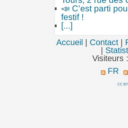
📣 C’est parti po
festif !
[...]
Accueil
|
Contact
|
|
Statis
Visiteurs 
FR
CC BY