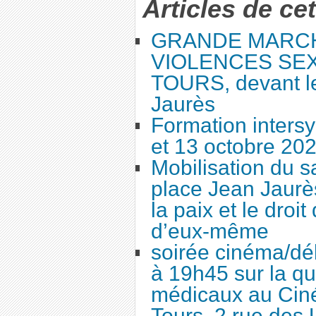
Articles de ce
GRANDE MARC
VIOLENCES SEX
TOURS, devant le
Jaurès
Formation intersy
et 13 octobre 20
Mobilisation du 
place Jean Jaurès
la paix et le droi
d’eux-même
soirée cinéma/dé
à 19h45 sur la qu
médicaux au Cin
Tours, 2 rue des 