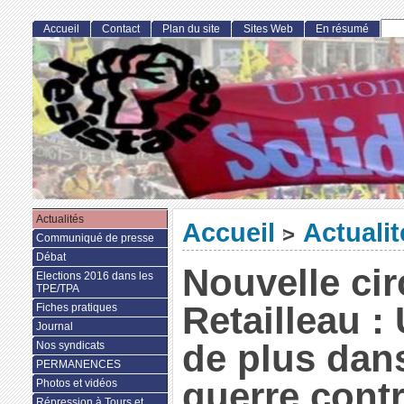
Accueil
Contact
Plan du site
Sites Web
En résumé
Actualités
Accueil
Actualit
>
Communiqué de presse
Débat
Nouvelle cir
Elections 2016 dans les
TPE/TPA
Retailleau :
Fiches pratiques
Journal
de plus dans
Nos syndicats
PERMANENCES
guerre contr
Photos et vidéos
Répression à Tours et